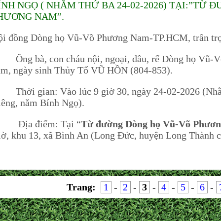
ÍNH NGỌ ( NHẰM THỨ BA 24-02-2026) TẠI:”TỪ
HƯƠNG NAM”.
ội đồng Dòng họ Vũ-Võ Phương Nam-TP.HCM, trân trọ
ng bà, con cháu nội, ngoại, dâu, rể Dòng họ Vũ-Võ 
ăm, ngày sinh Thủy Tổ VŨ HỒN (804-853).
hời gian: Vào lúc 9 giờ 30, ngày 24-02-2026 (Nhằm
êng, năm Bính Ngọ).
ịa điểm: Tại “
Từ đường Dòng họ Vũ-Võ Phươ
ờ, khu 13, xã Bình An (Long Đức, huyện Long Thành c
Trang:
1
-
2
-
3
-
4
-
5
-
6
-