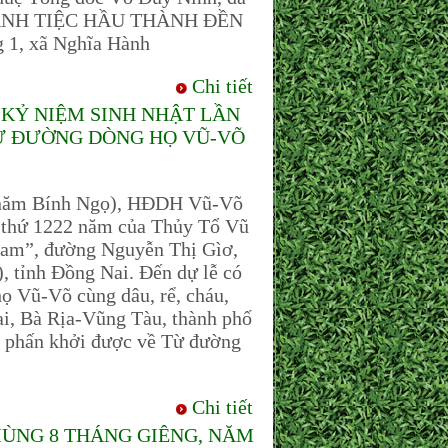
HÁNH TIỆC HẦU THÀNH ĐỀN
1, xã Nghĩa Hành
Chi tiết
KỶ NIỆM SINH NHẬT LẦN
“TỪ ĐƯỜNG DÒNG HỌ VŨ-VÕ
 năm Bính Ngọ), HĐDH Vũ-Võ
 thứ 1222 năm của Thủy Tổ Vũ
Nam”, đường Nguyễn Thị Gìơ,
, tỉnh Đồng Nai. Đến dự lễ có
ọ Vũ-Võ cùng dâu, rể, cháu,
ai, Bà Rịa-Vũng Tàu, thành phố
 phấn khởi được về Từ đường
Chi tiết
MÙNG 8 THÁNG GIÊNG, NĂM