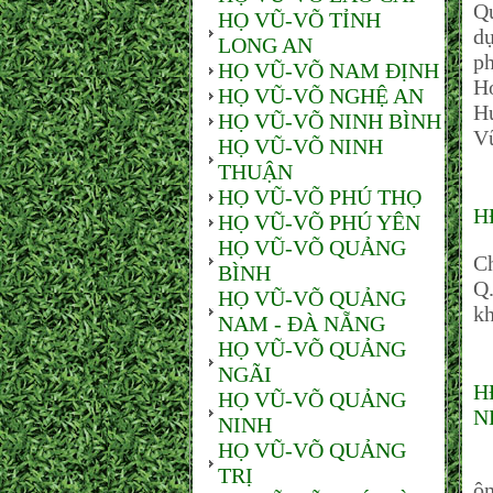
Qu
HỌ VŨ-VÕ TỈNH
dự
LONG AN
ph
HỌ VŨ-VÕ NAM ĐỊNH
H
HỌ VŨ-VÕ NGHỆ AN
H
HỌ VŨ-VÕ NINH BÌNH
V
HỌ VŨ-VÕ NINH
THUẬN
HỌ VŨ-VÕ PHÚ THỌ
H
HỌ VŨ-VÕ PHÚ YÊN
HỌ VŨ-VÕ QUẢNG
Ch
BÌNH
Q
HỌ VŨ-VÕ QUẢNG
kh
NAM - ĐÀ NẴNG
HỌ VŨ-VÕ QUẢNG
NGÃI
H
HỌ VŨ-VÕ QUẢNG
N
NINH
HỌ VŨ-VÕ QUẢNG
N
TRỊ
ô