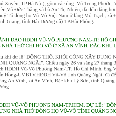
ú Xuyên, TP.Hà Nội), gồm các ông: Vũ Trọng Phước, 
ên,Vũ Đức Thắng và bà An Thị Nhiên, đã đến dâng hư
uỷ Tổ dòng họ Vũ-Võ Việt Nam ở làng Mộ Trạch, xã 
nh Giang, tỉnh Hải Dương cũ) TP.Hải Phòng.
ÃNH ĐẠO HĐDH VŨ-VÕ PHƯƠNG NAM-TP. HỒ C
3 NHÀ THỜ CHI HỌ VÕ Ở XÃ AN VĨNH, ĐẶC KHU 
au khi dự lễ "ĐỘNG THỔ, KHỞI CÔNG XÂY DỰNG
ỈNH QUẢNG NGÃI". Chiều ngày 26 và sáng 27 tháng 3
ịch HĐDH Vũ-Võ Phương Nam-TP. Hồ Chí Minh, ông 
ấn Hồng-UV.BTV.HĐDH Vũ-Võ tỉnh Quảng Ngãi đã đến 
ng An Vĩnh, xã An Vĩnh, Đặc khu Lý Sơn, tỉnh Quảng
ương
ĐDH VŨ-VÕ PHƯƠNG NAM-TP.HCM, DỰ LỄ: "ĐỘ
ỰNG NHÀ THỜ DÒNG HỌ VŨ-VÕ TỈNH QUẢNG NG