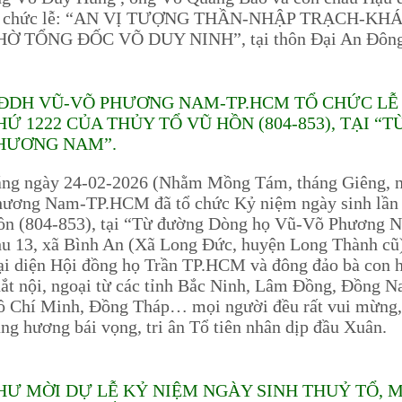
ổ chức lễ: “AN VỊ TƯỢNG THẦN-NHẬP TRẠCH-K
HỜ TỔNG ĐỐC VÕ DUY NINH”, tại thôn Đại An Đông 
ĐDH VŨ-VÕ PHƯƠNG NAM-TP.HCM TỔ CHỨC LỄ 
HỨ 1222 CỦA THỦY TỔ VŨ HỒN (804-853), TẠI 
HƯƠNG NAM”.
áng ngày 24-02-2026 (Nhằm Mồng Tám, tháng Giêng,
hương Nam-TP.HCM đã tổ chức Kỷ niệm ngày sinh lần
ồn (804-853), tại “Từ đường Dòng họ Vũ-Võ Phương 
u 13, xã Bình An (Xã Long Đức, huyện Long Thành cũ)
i diện Hội đồng họ Trần TP.HCM và đông đảo bà con h
ắt nội, ngoại từ các tỉnh Bắc Ninh, Lâm Đồng, Đồng N
ồ Chí Minh, Đồng Tháp… mọi người đều rất vui mừng,
ng hương bái vọng, tri ân Tổ tiên nhân dịp đầu Xuân.
HƯ MỜI DỰ LỄ KỶ NIỆM NGÀY SINH THUỶ TỔ, 