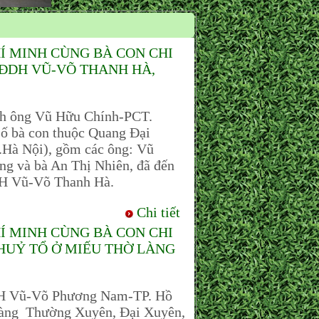
Í MINH CÙNG BÀ CON CHI
HĐDH VŨ-VÕ THANH HÀ,
ch ông Vũ Hữu Chính-PCT.
 bà con thuộc Quang Đại
Hà Nội), gồm các ông: Vũ
g và bà An Thị Nhiên, đã đến
ĐDH Vũ-Võ Thanh Hà.
Chi tiết
Í MINH CÙNG BÀ CON CHI
HUỶ TỔ Ở MIẾU THỜ LÀNG
H Vũ-Võ Phương Nam-TP. Hồ
Làng Thường Xuyên, Đại Xuyên,