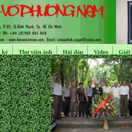
 ký
Thư viện ảnh
Hỏi đáp
Video
Giới 