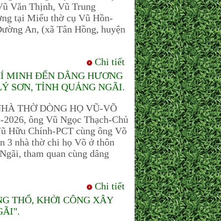
Vũ Văn Thịnh, Vũ Trung
ơng tại Miếu thờ cụ Vũ Hồn-
Đường An, (xã Tân Hồng, huyện
Chi tiết
HÍ MINH ĐẾN DÂNG HƯƠNG
LÝ SƠN, TỈNH QUẢNG NGÃI.
 NHÀ THỜ DÒNG HỌ VŨ-VÕ
-2026, ông Vũ Ngọc Thạch-Chủ
Vũ Hữu Chính-PCT cùng ông Võ
3 nhà thờ chi họ Võ ở thôn
 Ngãi, tham quan cùng dâng
Chi tiết
NG THỔ, KHỞI CÔNG XÂY
ÃI".