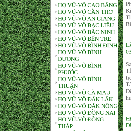
Ph
HỌ VŨ-VÕ CAO BẰNG
Ki
HỌ VŨ-VÕ CẦN THƠ
Th
HỌ VŨ-VÕ AN GIANG
Bì
HỌ VŨ-VÕ BẠC LIÊU
HỌ VŨ-VÕ BẮC NINH
HỌ VŨ-VÕ BẾN TRE
L
HỌ VŨ-VÕ BÌNH ĐỊNH
0
HỌ VŨ-VÕ BÌNH
DƯƠNG
S
HỌ VŨ-VÕ BÌNH
T
PHƯỚC
t
HỌ VŨ-VÕ BÌNH
T
THUẬN
Đô
HỌ VŨ-VÕ CÀ MAU
h
HỌ VŨ-VÕ ĐĂK LẮK
HỌ VŨ-VÕ ĐĂK NÔNG
HỌ VŨ-VÕ ĐỒNG NAI
H
HỌ VŨ-VÕ ĐỒNG
D
THÁP