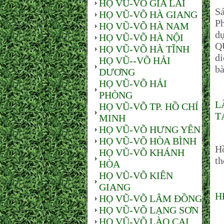
HỌ VŨ-VÕ GIA LAI
S
HỌ VŨ-VÕ HÀ GIANG
P
HỌ VŨ-VÕ HÀ NAM
d
HỌ VŨ-VÕ HÀ NỘI
QU
HỌ VŨ-VÕ HÀ TĨNH
di
HỌ VŨ--VÕ HẢI
bà
DƯƠNG
HỌ VŨ-VÕ HẢI
PHÒNG
L
HỌ VŨ-VÕ TP. HỒ CHÍ
T
MINH
HỌ VŨ-VÕ HƯNG YÊN
C
HỌ VŨ-VÕ HÒA BÌNH
H
HỌ VŨ-VÕ KHÁNH
th
HÒA
HỌ VŨ-VÕ KIÊN
GIANG
H
HỌ VŨ-VÕ LÂM ĐỒNG
HỌ VŨ-VÕ LẠNG SƠN
Sá
HỌ VŨ-VÕ LÀO CAI