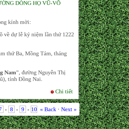
 ĐƯỜNG DÒNG HỌ VŨ-VÕ
ng kính mời:
về dự lễ kỷ niệm lần thứ 1222
 thứ Ba, Mồng Tám, tháng
ng Nam
”, đường Nguyễn Thị
ũ), tỉnh Đồng Nai.
Chi tiết
7
-
8
-
9
-
10
« Back
·
Next »