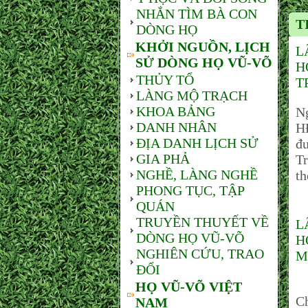
NHẮN TÌM BÀ CON
T
DÒNG HỌ
KHỞI NGUỒN, LỊCH
L
SỬ DÒNG HỌ VŨ-VÕ
H
THỦY TỔ
T
LÀNG MỘ TRẠCH
KHOA BẢNG
N
DANH NHÂN
H
ĐỊA DANH LỊCH SỬ
đ
GIA PHẢ
Tr
NGHỀ, LÀNG NGHỀ
t
PHONG TỤC, TẬP
QUÁN
TRUYỀN THUYẾT VỀ
L
DÒNG HỌ VŨ-VÕ
H
NGHIÊN CỨU, TRAO
M
ĐỔI
S
HỌ VŨ-VÕ VIỆT
C
NAM