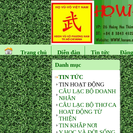
Trang chủ
Diễn đàn
Tin tức
Đăng
Danh mục
TIN TỨC
TIN HOẠT ĐỘNG
CÂU LẠC BỘ DOANH
NHÂN
CÂU LẠC BỘ THƠ CA
HOAT ĐỘNG TỪ
THIỆN
TIN KHẮP NƠI
Y HỌC VÀ ĐỜI SỐNG