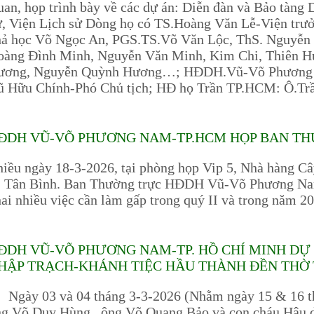
an, họp trình bày về các dự án: Diễn đàn và Bảo tàng 
, Viện Lịch sử Dòng họ có TS.Hoàng Văn Lễ-Viện trưở
ả học Võ Ngọc An, PGS.TS.Võ Văn Lộc, ThS. Nguyễn C
oàng Đình Minh, Nguyễn Văn Minh, Kim Chi, Thiên H
ương, Nguyễn Quỳnh Hương…; HĐDH.Vũ-Võ Phương 
ũ Hữu Chính-Phó Chủ tịch; HĐ họ Trần TP.HCM: Ô.T
ĐDH VŨ-VÕ PHƯƠNG NAM-TP.HCM HỌP BAN TH
iều ngày 18-3-2026, tại phòng họp Vip 5, Nhà hàng C
. Tân Bình. Ban Thường trực HĐDH Vũ-Võ Phương Na
ai nhiều việc cần làm gấp trong quý II và trong năm 2
ĐDH VŨ-VÕ PHƯƠNG NAM-TP. HỒ CHÍ MINH DỰ 
HẬP TRẠCH-KHÁNH TIỆC HẦU THÀNH ĐỀN THỜ 
gày 03 và 04 tháng 3-3-2026 (Nhằm ngày 15 & 16 th
ng Võ Duy Hùng , ông Võ Quang Bảo và con cháu Hậu 