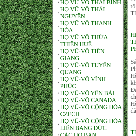
HỌ VŨ-VÕ THÁI BÌNH
t
HỌ VŨ-VÕ THÁI
T
NGUYÊN
HỌ VŨ-VÕ THANH
HÓA
H
HỌ VŨ-VÕ THỪA
T
THIÊN HUẾ
P
HỌ VŨ-VÕ TIỀN
GIANG
S
HỌ VŨ-VÕ TUYÊN
P
QUANG
H
HỌ VŨ-VÕ VĨNH
kh
PHÚC
Đạ
HỌ VŨ-VÕ YÊN BÁI
ch
HỌ VŨ-VÕ CANADA
H
HỌ VŨ-VÕ CỘNG HÒA
dâ
CZECH
HỌ VŨ-VÕ CỘNG HÒA
LIÊN BANG ĐỨC
T
CÁC HỌ BẠN