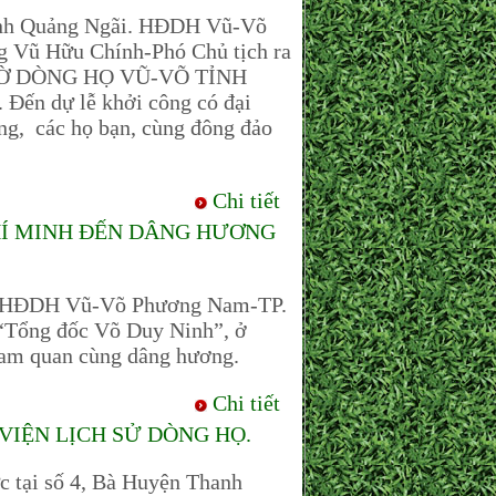
ỉnh Quảng Ngãi. HĐDH Vũ-Võ
 Vũ Hữu Chính-Phó Chủ tịch ra
HỜ DÒNG HỌ VŨ-VÕ TỈNH
Đến dự lễ khởi công có đại
ng, các họ bạn, cùng đông đảo
Chi tiết
HÍ MINH ĐẾN DÂNG HƯƠNG
h HĐDH Vũ-Võ Phương Nam-TP.
“Tổng đốc Võ Duy Ninh”, ở
tham quan cùng dâng hương.
Chi tiết
IỆN LỊCH SỬ DÒNG HỌ.
 tại số 4, Bà Huyện Thanh