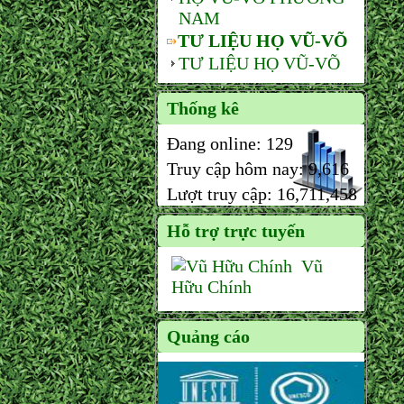
NAM
TƯ LIỆU HỌ VŨ-VÕ
TƯ LIỆU HỌ VŨ-VÕ
Thống kê
Đang online:
129
Truy cập hôm nay:
9,616
Lượt truy cập:
16,711,458
Hỗ trợ trực tuyến
Vũ
Hữu Chính
Quảng cáo