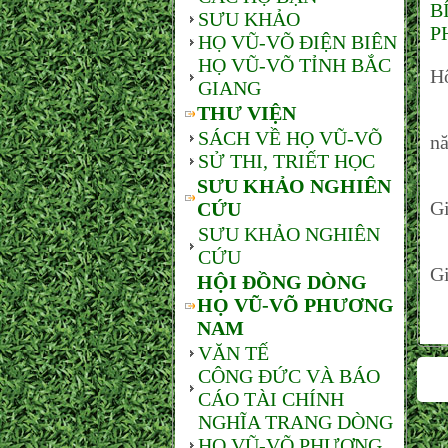
B
SƯU KHẢO
P
HỌ VŨ-VÕ ĐIỆN BIÊN
HỌ VŨ-VÕ TỈNH BẮC
H
GIANG
THƯ VIỆN
Ô
SÁCH VỀ HỌ VŨ-VÕ
n
SỬ THI, TRIẾT HỌC
T
SƯU KHẢO NGHIÊN
Gi
CỨU
SƯU KHẢO NGHIÊN
Đ
CỨU
Gi
HỘI ĐỒNG DÒNG
HỌ VŨ-VÕ PHƯƠNG
NAM
VĂN TẾ
CÔNG ĐỨC VÀ BÁO
CÁO TÀI CHÍNH
NGHĨA TRANG DÒNG
HỌ VŨ-VÕ PHƯƠNG