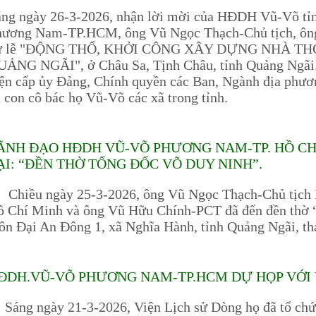
áng ngày 26-3-2026, nhận lời mời của HĐDH Vũ-Võ t
hương Nam-TP.HCM, ông Vũ Ngọc Thạch-Chủ tịch, ông
ự lễ "ĐỘNG THỔ, KHỞI CÔNG XÂY DỰNG NHÀ T
ẢNG NGÃI", ở Châu Sa, Tịnh Châu, tỉnh Quảng Ngãi. 
ện cấp ủy Đảng, Chính quyền các Ban, Ngành địa phươ
 con cô bác họ Vũ-Võ các xã trong tỉnh.
ÃNH ĐẠO HĐDH VŨ-VÕ PHƯƠNG NAM-TP. HỒ C
ẠI: “ĐỀN THỜ TỔNG ĐỐC VÕ DUY NINH”.
hiều ngày 25-3-2026, ông Vũ Ngọc Thạch-Chủ tịc
ồ Chí Minh và ông Vũ Hữu Chính-PCT đã đến đền thờ 
ôn Đại An Đông 1, xã Nghĩa Hành, tỉnh Quảng Ngãi, 
ĐDH.VŨ-VÕ PHƯƠNG NAM-TP.HCM DỰ HỌP VỚI V
ng ngày 21-3-2026, Viện Lịch sử Dòng họ đã tổ chức