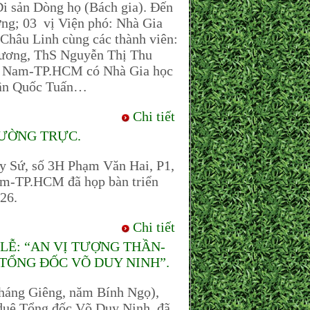
Di sản Dòng họ (Bách gia). Đến
ng; 03 vị Viện phó: Nhà Gia
hâu Linh cùng các thành viên:
ương, ThS Nguyễn Thị Thu
Nam-TP.HCM có Nhà Gia học
rần Quốc Tuấn…
Chi tiết
ƯỜNG TRỰC.
ây Sứ, số 3H Phạm Văn Hai, P1,
m-TP.HCM đã họp bàn triển
026.
Chi tiết
LỄ: “AN VỊ TƯỢNG THẦN-
TỔNG ĐỐC VÕ DUY NINH”.
áng Giêng, năm Bính Ngọ),
duệ Tổng đốc Võ Duy Ninh, đã