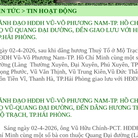
IN TỨC > TIN HOẠT ĐỘNG
ÃNH ĐẠO HĐDH VŨ-VÕ PHƯƠNG NAM-TP. HỒ CH
Ọ VŨ QUANG ĐẠI ĐƯỜNG, ĐẾN GIAO LƯU VỚI 
P.HẢI PHÒNG.
gày 02-4-2026, sau khi dâng hương Thuỷ Tổ ở Mộ Trạ
ĐDH Vũ-Võ Phương Nam-TP. Hồ Chí Minh cùng một số
ường (Làng Thường Xuyên, Đại Xuyên, Phú Xuyên, TP.
ọng Phước, Vũ Văn Thịnh, Vũ Trung Kiên,Vũ Đức Thắn
hôn Tiền Vĩ, Thanh Hà, TP.Hải Phòng giao lưu với H
ÃNH ĐẠO HĐDH VŨ-VÕ PHƯƠNG NAM-TP. HỒ CH
Ọ VŨ-QUANG ĐẠI ĐƯỜNG, ĐẾN DÂNG HƯƠNG T
Ộ TRẠCH, TP.HẢI PHÒNG.
áng ngày 02-4-2026, ông Vũ Hữu Chính-PCT. HĐD
hí Minh cùng một số bà con thuộc Quang Đại đường (