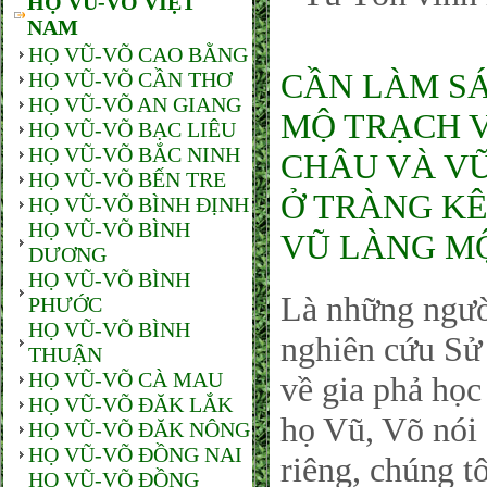
HỌ VŨ-VÕ VIỆT
NAM
HỌ VŨ-VÕ CAO BẰNG
CẦN LÀM SÁ
HỌ VŨ-VÕ CẦN THƠ
HỌ VŨ-VÕ AN GIANG
MỘ TRẠCH V
HỌ VŨ-VÕ BẠC LIÊU
HỌ VŨ-VÕ BẮC NINH
CHÂU VÀ V
HỌ VŨ-VÕ BẾN TRE
Ở TRÀNG KÊ
HỌ VŨ-VÕ BÌNH ĐỊNH
HỌ VŨ-VÕ BÌNH
VŨ LÀNG MỘ 
DƯƠNG
HỌ VŨ-VÕ BÌNH
Là những ngườ
PHƯỚC
HỌ VŨ-VÕ BÌNH
nghiên cứu Sử
THUẬN
HỌ VŨ-VÕ CÀ MAU
về gia phả họ
HỌ VŨ-VÕ ĐĂK LẮK
họ Vũ, Võ nói
HỌ VŨ-VÕ ĐĂK NÔNG
HỌ VŨ-VÕ ĐỒNG NAI
riêng, chúng t
HỌ VŨ-VÕ ĐỒNG