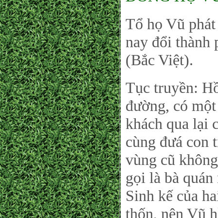
Tổ họ Vũ phát
nay đổi thành
(Bắc Việt).
Tục truyền: Hồ
đường, có một
khách qua lại 
cùng đưá con t
vùng cũ không a
gọi là bà quán
Sinh kế của h
thốn, nên Vũ h