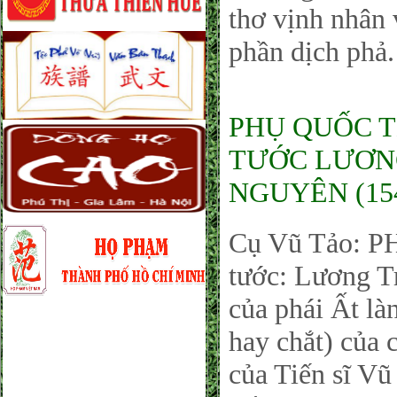
thơ vịnh nhân 
phần dịch phả
PHỤ QUỐC 
TƯỚC LƯƠN
NGUYÊN (1547
Cụ Vũ Tảo:
tước: Lương Tr
của phái Ất là
hay chắt) của 
của Tiến sĩ V