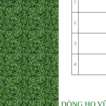
1
2
3
4
DÒNG HỌ VŨ