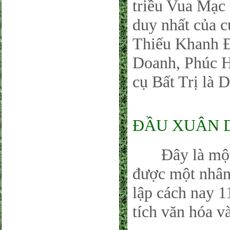
triều Vua Mạc
duy nhất của c
Thiếu Khanh Đ
Doanh, Phúc H
cụ Bất Trị là D
ĐẦU XUÂN DU
Đây là một là
được một nhân
lập cách nay 1
tích văn hóa v