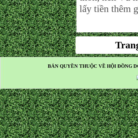
lấy tiền thêm 
Tran
BẢN QUYỀN THUỘC VỀ HỘI ĐỒNG D