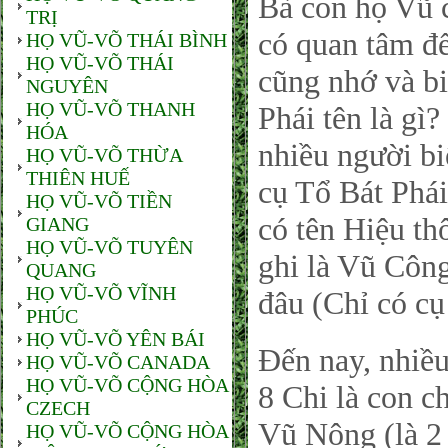
Bà con họ Vũ 
TRỊ
có quan tâm đế
HỌ VŨ-VÕ THÁI BÌNH
HỌ VŨ-VÕ THÁI
cũng nhớ và b
NGUYÊN
HỌ VŨ-VÕ THANH
Phái tên là gì
HÓA
nhiều người bi
HỌ VŨ-VÕ THỪA
THIÊN HUẾ
cụ Tổ Bát Phái 
HỌ VŨ-VÕ TIỀN
có tên Hiệu th
GIANG
HỌ VŨ-VÕ TUYÊN
ghi là Vũ Công
QUANG
HỌ VŨ-VÕ VĨNH
đâu (Chỉ có cụ
PHÚC
HỌ VŨ-VÕ YÊN BÁI
Đến nay, nhiều
HỌ VŨ-VÕ CANADA
HỌ VŨ-VÕ CỘNG HÒA
8 Chi là con c
CZECH
Vũ Nông (là 2 
HỌ VŨ-VÕ CỘNG HÒA