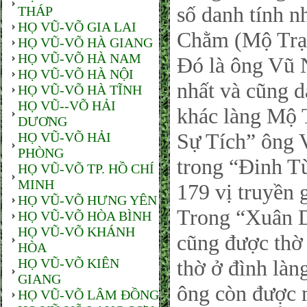
số danh tính n
THÁP
HỌ VŨ-VÕ GIA LAI
Chằm (Mộ Trạc
HỌ VŨ-VÕ HÀ GIANG
HỌ VŨ-VÕ HÀ NAM
Đó là ông Vũ N
HỌ VŨ-VÕ HÀ NỘI
nhất và cũng d
HỌ VŨ-VÕ HÀ TĨNH
HỌ VŨ--VÕ HẢI
khác làng Mộ 
DƯƠNG
Sự Tích” ông
HỌ VŨ-VÕ HẢI
PHÒNG
trong “Đinh T
HỌ VŨ-VÕ TP. HỒ CHÍ
MINH
179 vị truyền 
HỌ VŨ-VÕ HƯNG YÊN
Trong “Xuân D
HỌ VŨ-VÕ HÒA BÌNH
HỌ VŨ-VÕ KHÁNH
cũng được thờ 
HÒA
HỌ VŨ-VÕ KIÊN
thờ ở đình làn
GIANG
ông còn được m
HỌ VŨ-VÕ LÂM ĐỒNG