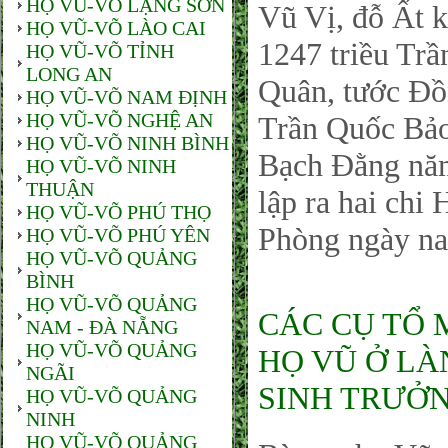
HỌ VŨ-VÕ LẠNG SƠN
Vũ Vị, đỗ Ất k
HỌ VŨ-VÕ LÀO CAI
1247 triều Tr
HỌ VŨ-VÕ TỈNH
LONG AN
Quân, tước Đồ
HỌ VŨ-VÕ NAM ĐỊNH
HỌ VŨ-VÕ NGHỆ AN
Trần Quốc Bảo
HỌ VŨ-VÕ NINH BÌNH
Bạch Đằng năm 
HỌ VŨ-VÕ NINH
THUẬN
lập ra hai ch
HỌ VŨ-VÕ PHÚ THỌ
Phòng ngày n
HỌ VŨ-VÕ PHÚ YÊN
HỌ VŨ-VÕ QUẢNG
BÌNH
HỌ VŨ-VÕ QUẢNG
CÁC CỤ TỔ 
NAM - ĐÀ NẴNG
HỌ VŨ-VÕ QUẢNG
HỌ VŨ Ở LÀ
NGÃI
SINH TRƯỞN
HỌ VŨ-VÕ QUẢNG
NINH
HỌ VŨ-VÕ QUẢNG