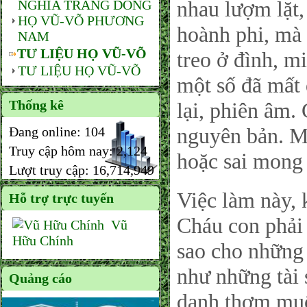
nhau lượm lặt,
NGHĨA TRANG DÒNG
HỌ VŨ-VÕ PHƯƠNG
hoành phi, mà 
NAM
TƯ LIỆU HỌ VŨ-VÕ
treo ở đình, m
TƯ LIỆU HỌ VŨ-VÕ
một số đã mất 
Thống kê
lại, phiên âm.
nguyên bản. M
Đang online:
104
Truy cập hôm nay:
2,124
hoặc sai mong
Lượt truy cập:
16,714,949
Việc làm này, 
Hỗ trợ trực tuyến
Cháu con phải 
Vũ
Hữu Chính
sao cho những 
như những tài
Quảng cáo
danh thơm muô