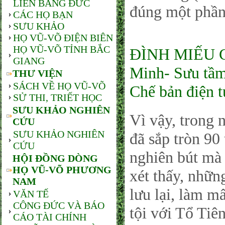
LIÊN BANG ĐỨC
đúng một phần
CÁC HỌ BẠN
SƯU KHẢO
HỌ VŨ-VÕ ĐIỆN BIÊN
HỌ VŨ-VÕ TỈNH BẮC
ĐÌNH MIẾU 
GIANG
Minh- Sưu tầm
THƯ VIỆN
SÁCH VỀ HỌ VŨ-VÕ
Chế bản điện 
SỬ THI, TRIẾT HỌC
SƯU KHẢO NGHIÊN
Vì vậy, trong 
CỨU
SƯU KHẢO NGHIÊN
đã sắp tròn 90 
CỨU
nghiên bút mà 
HỘI ĐỒNG DÒNG
HỌ VŨ-VÕ PHƯƠNG
xét thấy, những
NAM
lưu lại, làm mấ
VĂN TẾ
CÔNG ĐỨC VÀ BÁO
tội với Tổ Tiê
CÁO TÀI CHÍNH