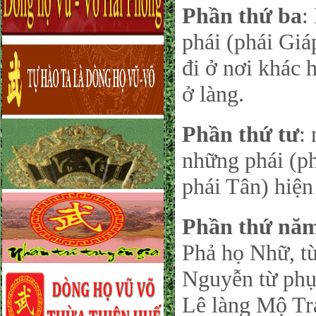
Phần thứ ba
:
phái (phái Giá
đi ở nơi khác 
ở làng.
Phần thứ tư
:
những phái (ph
phái Tân) hiện
Phần thứ nă
Phả họ Nhữ, t
Nguyễn từ phụ
Lê làng Mộ Tr