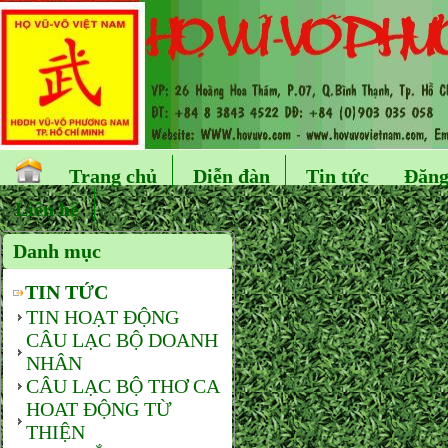
Trang chủ
Diễn đàn
Tin tức
Đăng
Liên hệ
Danh mục
TIN TỨC
TIN HOẠT ĐỘNG
CÂU LẠC BỘ DOANH
NHÂN
CÂU LẠC BỘ THƠ CA
HOAT ĐỘNG TỪ
THIỆN