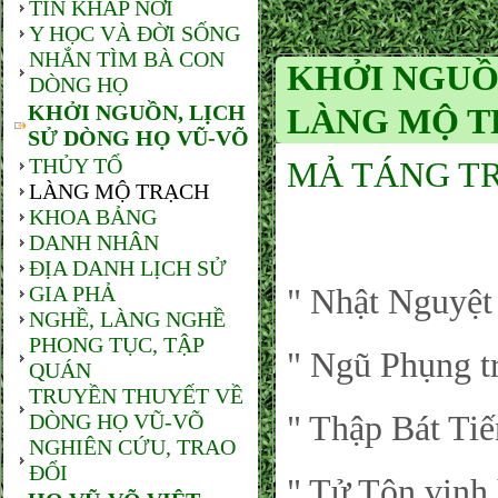
TIN KHẮP NƠI
Y HỌC VÀ ĐỜI SỐNG
NHẮN TÌM BÀ CON
KHỞI NGUỒN
DÒNG HỌ
KHỞI NGUỒN, LỊCH
LÀNG MỘ 
SỬ DÒNG HỌ VŨ-VÕ
THỦY TỔ
MẢ TÁNG TRE
LÀNG MỘ TRẠCH
KHOA BẢNG
DANH NHÂN
ĐỊA DANH LỊCH SỬ
GIA PHẢ
" Nhật Nguyệt 
NGHỀ, LÀNG NGHỀ
PHONG TỤC, TẬP
" Ngũ Phụng tr
QUÁN
TRUYỀN THUYẾT VỀ
" Thập Bát Ti
DÒNG HỌ VŨ-VÕ
NGHIÊN CỨU, TRAO
ĐỔI
" Tử Tôn vinh 