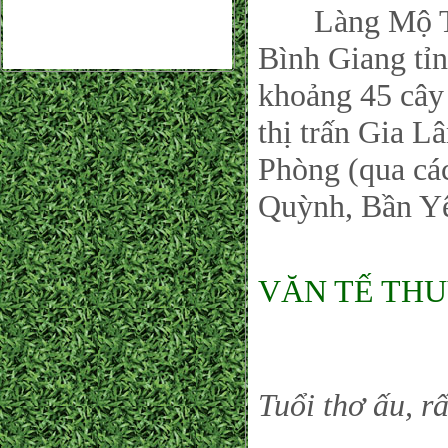
Làng Mộ Trạc
Bình Giang tỉ
khoảng 45 cây 
thị trấn Gia L
Phòng (qua các
Quỳnh, Bần 
VĂN TẾ THUỶ
Tuổi thơ ấu, r