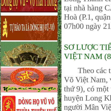
tại nhà hàng 
Hoà (P.1, quậ
07h00 ngày 21
SƠ LƯỢC TI
VIỆT NAM (8
Theo các tư l
Võ Việt Nam, 
thứ 9), có một
huyện Long Kh
người Mân Việ