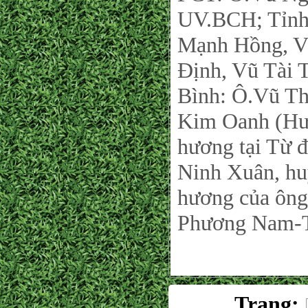
UV.BCH; Tỉnh
Mạnh Hồng, V
Định, Vũ Tài
Bình: Ô.Vũ T
Kim Oanh (Hư
hương tại Từ 
Ninh Xuân, hu
hương của ô
Phương Nam-T
Trang: