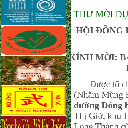
THƯ MỜI DỰ
HỘI ĐỒNG 
KÍNH MỜI: 
Được tổ chức
(Nhằm Mùng Ba
đường Dòng 
Thị Giờ, khu 
Long Thành cũ