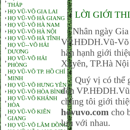
THÁP
HỌ VŨ-VÕ GIA LAI
LỜI GIỚI TH
HỌ VŨ-VÕ HÀ GIANG
HỌ VŨ-VÕ HÀ NAM
Nhân ngày Gia đ
HỌ VŨ-VÕ HÀ NỘI
HỌ VŨ-VÕ HÀ TĨNH
VP.HĐDH.Vũ-Võ P
HỌ VŨ--VÕ HẢI
hân hạnh giới thi
DƯƠNG
HỌ VŨ-VÕ HẢI
Xuyên, TP.Hà Nội
PHÒNG
HỌ VŨ-VÕ TP. HỒ CHÍ
Quý vị có thể gử
MINH
HỌ VŨ-VÕ HƯNG YÊN
đến VP.HĐDH.Vũ-
HỌ VŨ-VÕ HÒA BÌNH
HỌ VŨ-VÕ KHÁNH
chúng tôi giới thi
HÒA
hovuvo.com
cho b
HỌ VŨ-VÕ KIÊN
GIANG
lưu với nhau.
HỌ VŨ-VÕ LÂM ĐỒNG