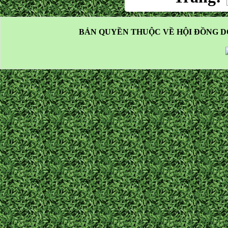
BẢN QUYỀN THUỘC VỀ HỘI ĐỒNG D