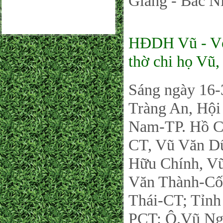
Giang - Bắc N
HĐDH Vũ - V
thờ chi họ Vũ,
Sáng ngày 16-
Tràng An, Hộ
Nam-TP. Hồ C
CT, Vũ Văn D
Hữu Chính, V
Văn Thành-Cố
Thái-CT; Tỉn
PCT: Ô.Vũ Ng