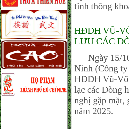
tinh thông kho
HĐDH VŨ-VÕ
LƯU CÁC DÒ
Ngày 15/10/2
Ninh (Công ty
HĐDH Vũ-Võ tỉ
lạc các Dòng h
nghị gặp mặt, 
năm 2025.