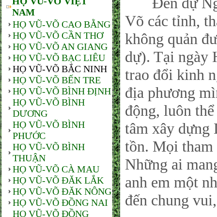
Đến dự Ngày
HỌ VŨ-VÕ VIỆT
NAM
Võ các tỉnh, t
HỌ VŨ-VÕ CAO BẰNG
HỌ VŨ-VÕ CẦN THƠ
không quản đư
HỌ VŨ-VÕ AN GIANG
dự). Tại ngày 
HỌ VŨ-VÕ BẠC LIÊU
HỌ VŨ-VÕ BẮC NINH
trao đổi kinh
HỌ VŨ-VÕ BẾN TRE
địa phương mìn
HỌ VŨ-VÕ BÌNH ĐỊNH
HỌ VŨ-VÕ BÌNH
động, luôn thể 
DƯƠNG
HỌ VŨ-VÕ BÌNH
tâm xây dựng 
PHƯỚC
tồn. Mọi tham 
HỌ VŨ-VÕ BÌNH
THUẬN
Những ai man
HỌ VŨ-VÕ CÀ MAU
anh em một nhà
HỌ VŨ-VÕ ĐĂK LẮK
HỌ VŨ-VÕ ĐĂK NÔNG
đến chung vui,
HỌ VŨ-VÕ ĐỒNG NAI
HỌ VŨ-VÕ ĐỒNG