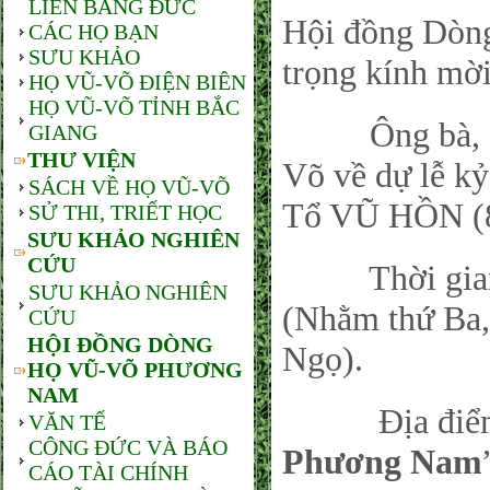
LIÊN BANG ĐỨC
Hội đồng Dòn
CÁC HỌ BẠN
SƯU KHẢO
trọng kính mời
HỌ VŨ-VÕ ĐIỆN BIÊN
HỌ VŨ-VÕ TỈNH BẮC
Ông bà, con 
GIANG
THƯ VIỆN
Võ về dự lễ k
SÁCH VỀ HỌ VŨ-VÕ
Tổ VŨ HỒN (8
SỬ THI, TRIẾT HỌC
SƯU KHẢO NGHIÊN
CỨU
Thời gian: V
SƯU KHẢO NGHIÊN
(Nhằm thứ Ba
CỨU
HỘI ĐỒNG DÒNG
Ngọ).
HỌ VŨ-VÕ PHƯƠNG
NAM
Địa điểm:
VĂN TẾ
CÔNG ĐỨC VÀ BÁO
Phương Nam
CÁO TÀI CHÍNH