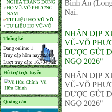
Bình An (Long
NGHĨA TRANG DÒNG
HỌ VŨ-VÕ PHƯƠNG
Nai.
NAM
TƯ LIỆU HỌ VŨ-VÕ
TƯ LIỆU HỌ VŨ-VÕ
NHÂN DỊP X
Thống kê
VŨ-VÕ PHƯƠ
Đang online:
1
ĐƯỢC GỬI Đ
Truy cập hôm nay:
2,880
NGỌ 2026"
Lượt truy cập:
16,704,722
Hỗ trợ trực tuyến
NHÂN DỊP X
Vũ
VŨ-VÕ PHƯƠ
Hữu Chính
ĐƯỢC GỬI Đ
NGỌ 2026"
Quảng cáo