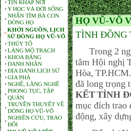
TIN KHẮP NƠI
Y HỌC VÀ ĐỜI SỐNG
NHẮN TÌM BÀ CON
HỌ VŨ-VÕ V
DÒNG HỌ
KHỞI NGUỒN, LỊCH
TÌNH ĐỒNG 
SỬ DÒNG HỌ VŨ-VÕ
THỦY TỔ
Trong 2 ngày 
LÀNG MỘ TRẠCH
KHOA BẢNG
tâm Hội nghị 
DANH NHÂN
ĐỊA DANH LỊCH SỬ
Hòa, TP.HCM.
GIA PHẢ
đã long trọng t
NGHỀ, LÀNG NGHỀ
PHONG TỤC, TẬP
KẾT TÌNH 
QUÁN
mục đích trao 
TRUYỀN THUYẾT VỀ
DÒNG HỌ VŨ-VÕ
động, xây dựn
NGHIÊN CỨU, TRAO
ĐỔI