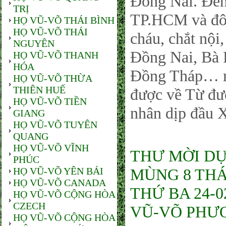
Đồng Nai. Đến
TRỊ
TP.HCM và đôn
HỌ VŨ-VÕ THÁI BÌNH
HỌ VŨ-VÕ THÁI
cháu, chắt nội
NGUYÊN
Đồng Nai, Bà 
HỌ VŨ-VÕ THANH
HÓA
Đồng Tháp… mọ
HỌ VŨ-VÕ THỪA
THIÊN HUẾ
được về Từ đườ
HỌ VŨ-VÕ TIỀN
nhân dịp đầu 
GIANG
HỌ VŨ-VÕ TUYÊN
QUANG
HỌ VŨ-VÕ VĨNH
THƯ MỜI DỰ
PHÚC
HỌ VŨ-VÕ YÊN BÁI
MÙNG 8 THÁ
HỌ VŨ-VÕ CANADA
THỨ BA 24-
HỌ VŨ-VÕ CỘNG HÒA
CZECH
VŨ-VÕ PHƯ
HỌ VŨ-VÕ CỘNG HÒA