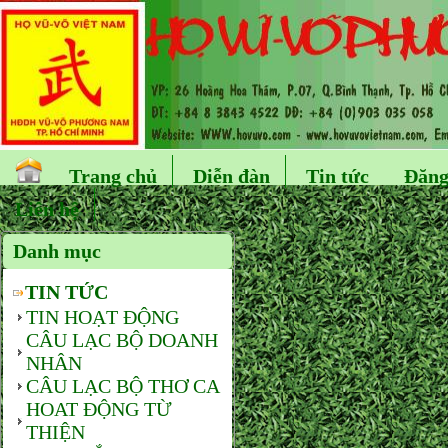
Trang chủ
Diễn đàn
Tin tức
Đăng
Liên hệ
Danh mục
TIN TỨC
TIN HOẠT ĐỘNG
CÂU LẠC BỘ DOANH
NHÂN
CÂU LẠC BỘ THƠ CA
HOAT ĐỘNG TỪ
THIỆN