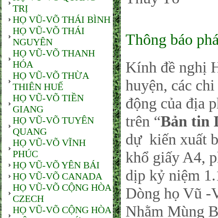
TRỊ
HỌ VŨ-VÕ THÁI BÌNH
HỌ VŨ-VÕ THÁI
Thông báo phá
NGUYÊN
HỌ VŨ-VÕ THANH
Kính đề nghị 
HÓA
HỌ VŨ-VÕ THỪA
huyện, các ch
THIÊN HUẾ
HỌ VŨ-VÕ TIỀN
động của địa 
GIANG
trên “
Bản tin
HỌ VŨ-VÕ TUYÊN
QUANG
dự kiến xuất 
HỌ VŨ-VÕ VĨNH
PHÚC
khổ giấy A4, 
HỌ VŨ-VÕ YÊN BÁI
dịp kỷ niệm 1
HỌ VŨ-VÕ CANADA
HỌ VŨ-VÕ CỘNG HÒA
Dòng họ Vũ -V
CZECH
Nhằm Mùng Ba,
HỌ VŨ-VÕ CỘNG HÒA