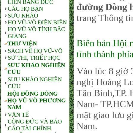
LIÊN BANG ĐỨC
đường Dòng 
CÁC HỌ BẠN
SƯU KHẢO
trang Thông ti
HỌ VŨ-VÕ ĐIỆN BIÊN
HỌ VŨ-VÕ TỈNH BẮC
GIANG
Biên bản Hội 
THƯ VIỆN
SÁCH VỀ HỌ VŨ-VÕ
tỉnh thành ph
SỬ THI, TRIẾT HỌC
SƯU KHẢO NGHIÊN
Vào lúc 8 giờ 
CỨU
SƯU KHẢO NGHIÊN
nghị Hoàng Lo
CỨU
Tân Bình,TP.
HỘI ĐỒNG DÒNG
HỌ VŨ-VÕ PHƯƠNG
Nam- TP.HCM, 
NAM
mặt giao lưu 
VĂN TẾ
CÔNG ĐỨC VÀ BÁO
Nam.
CÁO TÀI CHÍNH