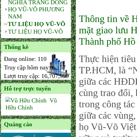
NGHĨA TRANG DÒNG
HỌ VŨ-VÕ PHƯƠNG
NAM
Thông tin về
TƯ LIỆU HỌ VŨ-VÕ
mặt giao lưu 
TƯ LIỆU HỌ VŨ-VÕ
Thành phố Hồ
Thống kê
Thực hiện ti
Đang online:
110
Truy cập hôm nay:
6,157
TP.HCM, là “N
Lượt truy cập:
16,707,999
giữa các HĐDH
Hỗ trợ trực tuyến
cùng trao đổi,
Vũ
trong công tác
Hữu Chính
giữa các vùng
Quảng cáo
họ Vũ-Võ Việt