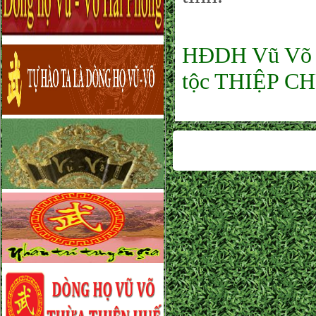
HĐDH Vũ Võ P
tộc THIỆP C