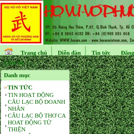
Trang chủ
Diễn đàn
Tin tức
Đăng
Liên hệ
Danh mục
TIN TỨC
TIN HOẠT ĐỘNG
CÂU LẠC BỘ DOANH
NHÂN
CÂU LẠC BỘ THƠ CA
HOAT ĐỘNG TỪ
THIỆN