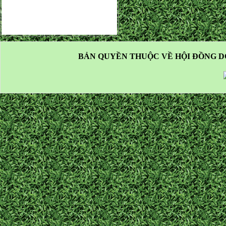
BẢN QUYỀN THUỘC VỀ HỘI ĐỒNG D