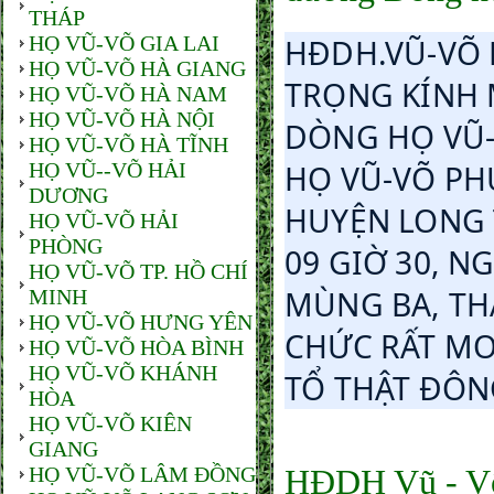
THÁP
HỌ VŨ-VÕ GIA LAI
HĐDH.VŨ-VÕ 
HỌ VŨ-VÕ HÀ GIANG
TRỌNG KÍNH M
HỌ VŨ-VÕ HÀ NAM
HỌ VŨ-VÕ HÀ NỘI
DÒNG HỌ VŨ-
HỌ VŨ-VÕ HÀ TĨNH
HỌ VŨ--VÕ HẢI
HỌ VŨ-VÕ PH
DƯƠNG
HUYỆN LONG T
HỌ VŨ-VÕ HẢI
PHÒNG
09 GIỜ 30, N
HỌ VŨ-VÕ TP. HỒ CHÍ
MÙNG BA, TH
MINH
HỌ VŨ-VÕ HƯNG YÊN
CHỨC RẤT MO
HỌ VŨ-VÕ HÒA BÌNH
HỌ VŨ-VÕ KHÁNH
TỔ THẬT ĐÔN
HÒA
HỌ VŨ-VÕ KIÊN
GIANG
HỌ VŨ-VÕ LÂM ĐỒNG
HĐDH Vũ - Võ