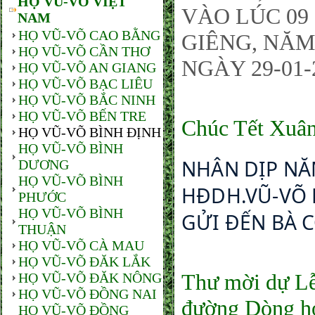
HỌ VŨ-VÕ VIỆT
VÀO LÚC 09
NAM
HỌ VŨ-VÕ CAO BẰNG
GIÊNG, NĂM
HỌ VŨ-VÕ CẦN THƠ
NGÀY 29-01-2
HỌ VŨ-VÕ AN GIANG
HỌ VŨ-VÕ BẠC LIÊU
HỌ VŨ-VÕ BẮC NINH
HỌ VŨ-VÕ BẾN TRE
Chúc Tết Xuâ
HỌ VŨ-VÕ BÌNH ĐỊNH
HỌ VŨ-VÕ BÌNH
NHÂN DỊP NĂ
DƯƠNG
HỌ VŨ-VÕ BÌNH
HĐDH.VŨ-VÕ 
PHƯỚC
HỌ VŨ-VÕ BÌNH
GỬI ĐẾN BÀ 
THUẬN
HỌ VŨ-VÕ CÀ MAU
HỌ VŨ-VÕ ĐĂK LẮK
Thư mời dự Lễ
HỌ VŨ-VÕ ĐĂK NÔNG
HỌ VŨ-VÕ ĐỒNG NAI
đường Dòng h
HỌ VŨ-VÕ ĐỒNG