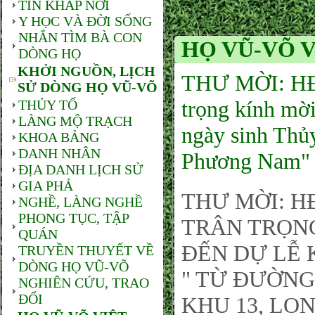
TIN KHẮP NƠI
Y HỌC VÀ ĐỜI SỐNG
NHẮN TÌM BÀ CON
HỌ VŨ-VÕ V
DÒNG HỌ
KHỞI NGUỒN, LỊCH
THƯ MỜI: HĐ
SỬ DÒNG HỌ VŨ-VÕ
trọng kính mời
THỦY TỔ
LÀNG MỘ TRẠCH
ngày sinh Thủy
KHOA BẢNG
DANH NHÂN
Phương Nam"
ĐỊA DANH LỊCH SỬ
GIA PHẢ
THƯ MỜI: 
NGHỀ, LÀNG NGHỀ
PHONG TỤC, TẬP
TRÂN TRỌNG
QUÁN
ĐẾN DỰ LỄ 
TRUYỀN THUYẾT VỀ
DÒNG HỌ VŨ-VÕ
" TỪ ĐƯỜNG
NGHIÊN CỨU, TRAO
ĐỔI
KHU 13, LO