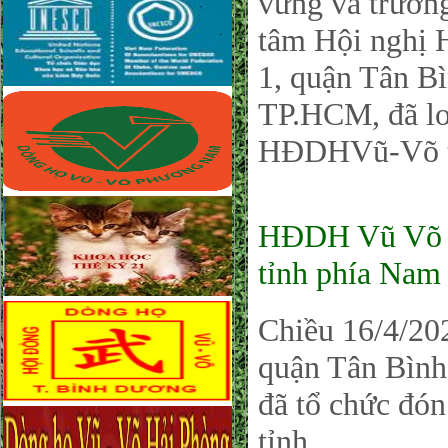
vững và trường
tâm Hội nghị 
1, quận Tân 
TP.HCM, đã lo
HĐDHVũ-Võ tỉ
HĐDH Vũ Võ Ph
tỉnh phía Nam
Chiều 16/4/202
quận Tân Bìn
đã tổ chức đó
tỉnh.