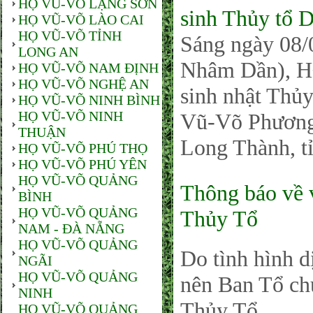
HỌ VŨ-VÕ LẠNG SƠN
sinh Thủy tổ 
HỌ VŨ-VÕ LÀO CAI
HỌ VŨ-VÕ TỈNH
Sáng ngày 08/
LONG AN
Nhâm Dần), H
HỌ VŨ-VÕ NAM ĐỊNH
HỌ VŨ-VÕ NGHỆ AN
sinh nhật Thủy
HỌ VŨ-VÕ NINH BÌNH
HỌ VŨ-VÕ NINH
Vũ-Võ Phương
THUẬN
Long Thành, t
HỌ VŨ-VÕ PHÚ THỌ
HỌ VŨ-VÕ PHÚ YÊN
HỌ VŨ-VÕ QUẢNG
Thông báo về 
BÌNH
HỌ VŨ-VÕ QUẢNG
Thủy Tổ
NAM - ĐÀ NẴNG
HỌ VŨ-VÕ QUẢNG
Do tình hình d
NGÃI
HỌ VŨ-VÕ QUẢNG
nên Ban Tổ ch
NINH
Thủy Tổ
HỌ VŨ-VÕ QUẢNG