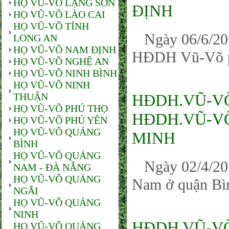
HỌ VŨ-VÕ LẠNG SƠN
ĐỊNH
HỌ VŨ-VÕ LÀO CAI
HỌ VŨ-VÕ TỈNH
Ngày 06/6/2017
LONG AN
HỌ VŨ-VÕ NAM ĐỊNH
HĐDH Vũ-Võ p
HỌ VŨ-VÕ NGHỆ AN
HỌ VŨ-VÕ NINH BÌNH
HỌ VŨ-VÕ NINH
THUẬN
HĐDH.VŨ-VÕ
HỌ VŨ-VÕ PHÚ THỌ
HĐDH.VŨ-VÕ
HỌ VŨ-VÕ PHÚ YÊN
HỌ VŨ-VÕ QUẢNG
MINH
BÌNH
HỌ VŨ-VÕ QUẢNG
Ngày 02/4/20
NAM - ĐÀ NẴNG
HỌ VŨ-VÕ QUẢNG
Nam ở quận Bìn
NGÃI
HỌ VŨ-VÕ QUẢNG
NINH
HĐDH VŨ-VÕ
HỌ VŨ-VÕ QUẢNG