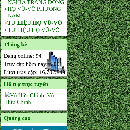
NGHĨA TRANG DÒNG
HỌ VŨ-VÕ PHƯƠNG
NAM
TƯ LIỆU HỌ VŨ-VÕ
TƯ LIỆU HỌ VŨ-VÕ
Thống kê
Đang online:
94
Truy cập hôm nay:
6,001
Lượt truy cập:
16,707,843
Hỗ trợ trực tuyến
Vũ
Hữu Chính
Quảng cáo