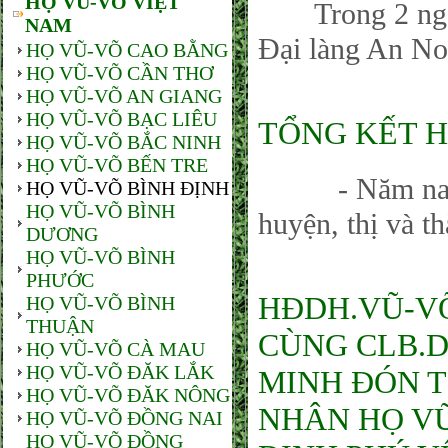
HỌ VŨ-VÕ VIỆT
Trong 2 ngày 1
NAM
Đại làng An No
HỌ VŨ-VÕ CAO BẰNG
HỌ VŨ-VÕ CẦN THƠ
HỌ VŨ-VÕ AN GIANG
HỌ VŨ-VÕ BẠC LIÊU
TỔNG KẾT H
HỌ VŨ-VÕ BẮC NINH
HỌ VŨ-VÕ BẾN TRE
- Năm nay là 
HỌ VŨ-VÕ BÌNH ĐỊNH
HỌ VŨ-VÕ BÌNH
huyện, thị và t
DƯƠNG
HỌ VŨ-VÕ BÌNH
PHƯỚC
HĐDH.VŨ-VO
HỌ VŨ-VÕ BÌNH
THUẬN
CÙNG CLB.D
HỌ VŨ-VÕ CÀ MAU
HỌ VŨ-VÕ ĐĂK LẮK
MINH ĐÓN T
HỌ VŨ-VÕ ĐĂK NÔNG
NHÂN HỌ VŨ
HỌ VŨ-VÕ ĐỒNG NAI
HỌ VŨ-VÕ ĐỒNG