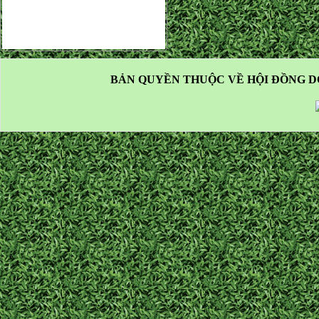
BẢN QUYỀN THUỘC VỀ HỘI ĐỒNG D