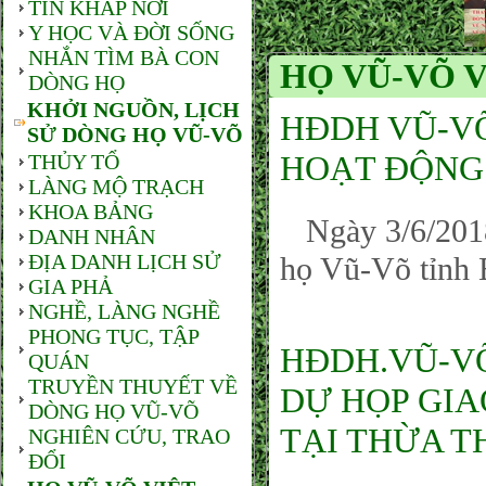
TIN KHẮP NƠI
Y HỌC VÀ ĐỜI SỐNG
NHẮN TÌM BÀ CON
HỌ VŨ-VÕ V
DÒNG HỌ
KHỞI NGUỒN, LỊCH
HĐDH VŨ-VO
SỬ DÒNG HỌ VŨ-VÕ
HOẠT ĐỘNG N
THỦY TỔ
LÀNG MỘ TRẠCH
KHOA BẢNG
Ngày 3/6/201
DANH NHÂN
ĐỊA DANH LỊCH SỬ
họ Vũ-Võ tỉnh B
GIA PHẢ
NGHỀ, LÀNG NGHỀ
PHONG TỤC, TẬP
HĐDH.VŨ-VÕ
QUÁN
TRUYỀN THUYẾT VỀ
DỰ HỌP GIA
DÒNG HỌ VŨ-VÕ
TẠI THỪA TH
NGHIÊN CỨU, TRAO
ĐỔI