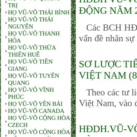
TRỊ
ĐỘNG NĂM 2
HỌ VŨ-VÕ THÁI BÌNH
HỌ VŨ-VÕ THÁI
Các BCH HĐDH 
NGUYÊN
HỌ VŨ-VÕ THANH
vấn đề nhân sự l
HÓA
HỌ VŨ-VÕ THỪA
THIÊN HUẾ
HỌ VŨ-VÕ TIỀN
SƠ LƯỢC TI
GIANG
VIỆT NAM (80
HỌ VŨ-VÕ TUYÊN
QUANG
HỌ VŨ-VÕ VĨNH
Theo các tư li
PHÚC
Việt Nam, vào 
HỌ VŨ-VÕ YÊN BÁI
HỌ VŨ-VÕ CANADA
HỌ VŨ-VÕ CỘNG HÒA
CZECH
HĐDH.VŨ-VÕ
HỌ VŨ-VÕ CỘNG HÒA