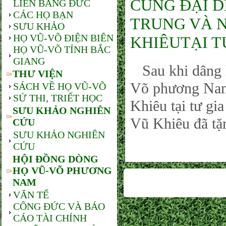
CÙNG ĐẠI D
LIÊN BANG ĐỨC
CÁC HỌ BẠN
TRUNG VÀ 
SƯU KHẢO
HỌ VŨ-VÕ ĐIỆN BIÊN
KHIÊUTẠI TƯ
HỌ VŨ-VÕ TỈNH BẮC
GIANG
Sau khi dâng 
THƯ VIỆN
Võ phương Nam 
SÁCH VỀ HỌ VŨ-VÕ
SỬ THI, TRIẾT HỌC
Khiêu tại tư gi
SƯU KHẢO NGHIÊN
Vũ Khiêu đã t
CỨU
SƯU KHẢO NGHIÊN
CỨU
HỘI ĐỒNG DÒNG
HỌ VŨ-VÕ PHƯƠNG
NAM
VĂN TẾ
CÔNG ĐỨC VÀ BÁO
CÁO TÀI CHÍNH