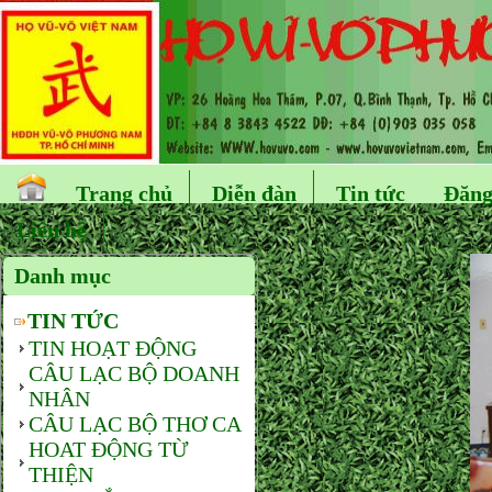
Trang chủ
Diễn đàn
Tin tức
Đăng
Liên hệ
Danh mục
TIN TỨC
TIN HOẠT ĐỘNG
CÂU LẠC BỘ DOANH
NHÂN
CÂU LẠC BỘ THƠ CA
HOAT ĐỘNG TỪ
THIỆN