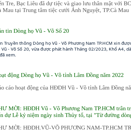
n Tre, Bạc Liêu đã dự tiệc và giao lưu thân mật với
 Mau tại Trung tâm tiệc cưới Ánh Nguyệt, TP.Cà Mau
n tin Dòng họ Vũ - Võ Số 20
n Truyền thông Dòng họ Vũ - Võ Phương Nam TP.HCM xin được g
 Vũ - Võ Số 20, vừa được phát hành Tháng 02/2023, Khổ A4, dà
 đã xem.
oạt động Dòng họ Vũ - Võ tỉnh Lâm Đồng năm 2022
áo cáo hoạt động của HĐDH Vũ - Võ tỉnh Lâm Đồng n
HƯ MỜI: HĐDH Vũ - Võ Phương Nam TP.HCM trân trọn
n dự Lễ kỷ niệm ngày sinh Thủy tổ, tại "Từ đường d
HƯ MỜI: HĐDH.VŨ-VÕ PHƯƠNG NAM-TP.HCM TR