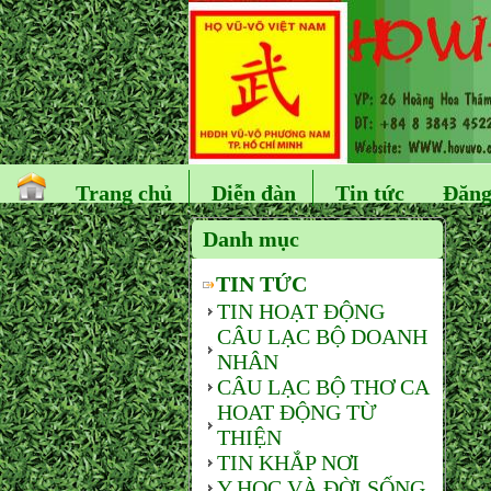
Trang chủ
Diễn đàn
Tin tức
Đăng
Danh mục
TIN TỨC
TIN HOẠT ĐỘNG
CÂU LẠC BỘ DOANH
NHÂN
CÂU LẠC BỘ THƠ CA
HOAT ĐỘNG TỪ
THIỆN
TIN KHẮP NƠI
Y HỌC VÀ ĐỜI SỐNG