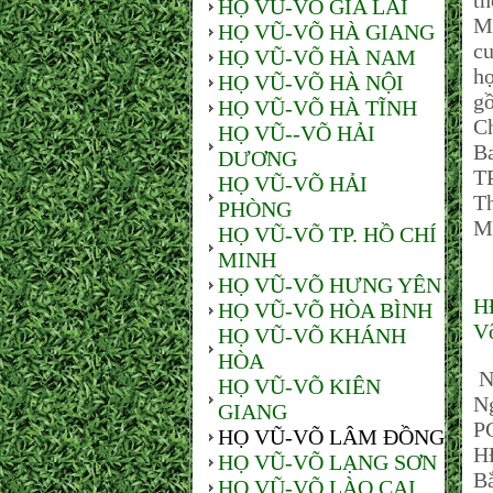
th
HỌ VŨ-VÕ GIA LAI
M
HỌ VŨ-VÕ HÀ GIANG
cu
HỌ VŨ-VÕ HÀ NAM
h
HỌ VŨ-VÕ HÀ NỘI
g
HỌ VŨ-VÕ HÀ TĨNH
C
HỌ VŨ--VÕ HẢI
B
DƯƠNG
TP
HỌ VŨ-VÕ HẢI
Th
PHÒNG
M
HỌ VŨ-VÕ TP. HỒ CHÍ
MINH
HỌ VŨ-VÕ HƯNG YÊN
H
HỌ VŨ-VÕ HÒA BÌNH
Võ
HỌ VŨ-VÕ KHÁNH
HÒA
N
HỌ VŨ-VÕ KIÊN
N
GIANG
P
HỌ VŨ-VÕ LÂM ĐỒNG
H
HỌ VŨ-VÕ LẠNG SƠN
Bắ
HỌ VŨ-VÕ LÀO CAI