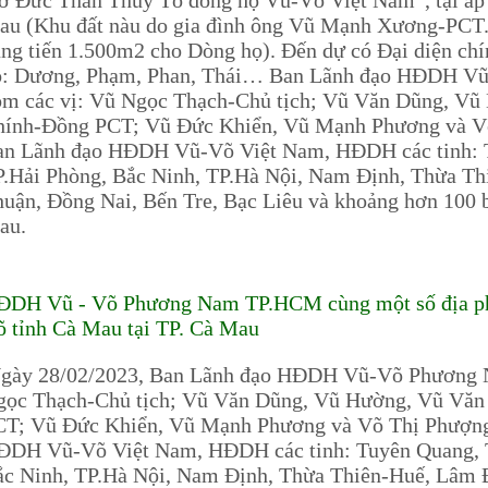
ờ Đức Thần Thuỷ Tổ dòng họ Vũ-Võ Việt Nam”, tại ấp
au (Khu đất nàu do gia đình ông Vũ Mạnh Xương-PC
ng tiến 1.500m2 cho Dòng họ). Đến dự có Đại diện chí
ọ: Dương, Phạm, Phan, Thái… Ban Lãnh đạo HĐDH 
ồm các vị: Vũ Ngọc Thạch-Chủ tịch; Vũ Văn Dũng, Vũ
hính-Đồng PCT; Vũ Đức Khiển, Vũ Mạnh Phương và 
an Lãnh đạo HĐDH Vũ-Võ Việt Nam, HĐDH các tinh: 
.Hải Phòng, Bắc Ninh, TP.Hà Nội, Nam Định, Thừa T
uận, Đồng Nai, Bến Tre, Bạc Liêu và khoảng hơn 100 b
au.
ĐDH Vũ - Võ Phương Nam TP.HCM cùng một số địa ph
 tỉnh Cà Mau tại TP. Cà Mau
gày 28/02/2023, Ban Lãnh đạo HĐDH Vũ-Võ Phương 
gọc Thạch-Chủ tịch; Vũ Văn Dũng, Vũ Hường, Vũ Văn
CT; Vũ Đức Khiển, Vũ Mạnh Phương và Võ Thị Phượn
ĐDH Vũ-Võ Việt Nam, HĐDH các tinh: Tuyên Quang, T
c Ninh, TP.Hà Nội, Nam Định, Thừa Thiên-Huế, Lâm 