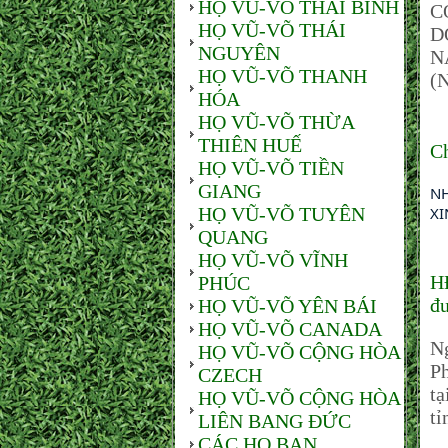
HỌ VŨ-VÕ THÁI BÌNH
C
HỌ VŨ-VÕ THÁI
D
NGUYÊN
N
HỌ VŨ-VÕ THANH
(
HÓA
HỌ VŨ-VÕ THỪA
THIÊN HUẾ
C
HỌ VŨ-VÕ TIỀN
GIANG
NH
HỌ VŨ-VÕ TUYÊN
XI
QUANG
HỌ VŨ-VÕ VĨNH
H
PHÚC
đ
HỌ VŨ-VÕ YÊN BÁI
HỌ VŨ-VÕ CANADA
N
HỌ VŨ-VÕ CỘNG HÒA
Ph
CZECH
t
HỌ VŨ-VÕ CỘNG HÒA
tỉ
LIÊN BANG ĐỨC
CÁC HỌ BẠN