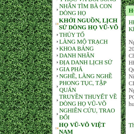
NHẮN TÌM BÀ CON
H
DÒNG HỌ
KHỞI NGUỒN, LỊCH
H
SỬ DÒNG HỌ VŨ-VÕ
Kh
THỦY TỔ
LÀNG MỘ TRẠCH
Ng
KHOA BẢNG
20
DANH NHÂN
Ch
ĐỊA DANH LỊCH SỬ
HĐ
GIA PHẢ
Qu
NGHỀ, LÀNG NGHỀ
Ni
PHONG TỤC, TẬP
C
QUÁN
Ng
TRUYỀN THUYẾT VỀ
PC
DÒNG HỌ VŨ-VÕ
hu
NGHIÊN CỨU, TRAO
ĐỔI
HỌ VŨ-VÕ VIỆT
T
NAM