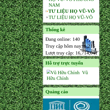
NAM
TƯ LIỆU HỌ VŨ-VÕ
TƯ LIỆU HỌ VŨ-VÕ
Thống kê
Đang online:
140
Truy cập hôm nay:
1,216
Lượt truy cập:
16,714,041
Hỗ trợ trực tuyến
Vũ
Hữu Chính
Quảng cáo