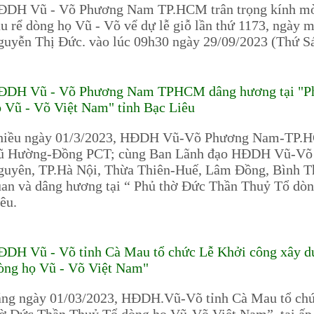
ĐDH Vũ - Võ Phương Nam TP.HCM trân trọng kính mời 
u rể dòng họ Vũ - Võ vể dự lễ giỗ lần thứ 1173, ngày 
guyễn Thị Đức. vào lúc 09h30 ngày 29/09/2023 (Thứ 
ĐDH Vũ - Võ Phương Nam TPHCM dâng hương tại "Ph
 Vũ - Võ Việt Nam" tỉnh Bạc Liêu
hiều ngày 01/3/2023, HĐDH Vũ-Võ Phương Nam-TP.HC
ũ Hường-Đồng PCT; cùng Ban Lãnh đạo HĐDH Vũ-Võ cá
guyên, TP.Hà Nội, Thừa Thiên-Huế, Lâm Đồng, Bình T
an và dâng hương tại “ Phủ thờ Đức Thần Thuỷ Tổ dò
êu.
ĐDH Vũ - Võ tỉnh Cà Mau tổ chức Lễ Khởi công xây d
òng họ Vũ - Võ Việt Nam"
áng ngày 01/03/2023, HĐDH.Vũ-Võ tỉnh Cà Mau tổ chứ