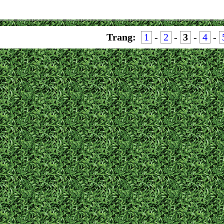
Trang:
1
-
2
-
3
-
4
-