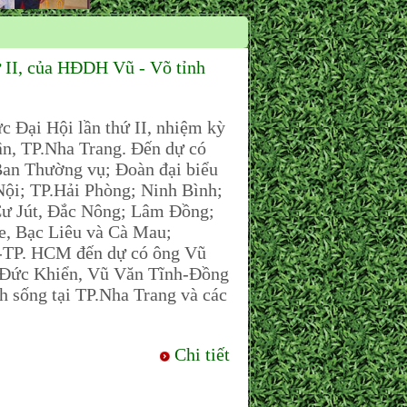
II, của HĐDH Vũ - Võ tỉnh
Đại Hội lần thứ II, nhiệm kỳ
ân, TP.Nha Trang. Đến dự có
an Thường vụ; Đoàn đại biểu
i; TP.Hải Phòng; Ninh Bình;
Cư Jút, Đắc Nông; Lâm Đồng;
e, Bạc Liêu và Cà Mau;
 HCM đến dự có ông Vũ
 Đức Khiển, Vũ Văn Tĩnh-Đồng
h sống tại TP.Nha Trang và các
Chi tiết