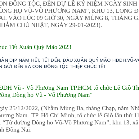
ON ĐỒNG TỘC, ĐẾN DỰ LỄ KỶ NIỆM NGÀY SINH 
ÒNG HỌ VŨ-VÕ PHƯƠNG NAM", KHU 13, LONG 
AI. VÀO LÚC 09 GIỜ 30, NGÀY MÙNG 8, THÁNG
NHẰM CHỦ NHẬT, NGÀY 29-01-2023).
húc Tết Xuân Quý Mão 2023
ÂN DỊP NĂM HẾT, TẾT ĐẾN, ĐẦU XUÂN QUÝ MÃO HĐDH.VŨ-V
N GỬI ĐẾN BÀ CON ĐỒNG TỘC THIỆP CHÚC TẾT
ĐDH Vũ - Võ Phương Nam TP.HCM tổ chức Lễ Giỗ Thủy 
ường Dòng họ Vũ - Võ Phương Nam"
gày 25/12/2022, (Nhằm Mùng Ba, tháng Chạp, năm N
ương Nam- TP. Hồ Chí Minh, tổ chức lễ Giỗ lần thứ 
ại “Từ đường Dòng họ Vũ-Võ Phương Nam”, khu 13, xã
nh Đồng Nai.