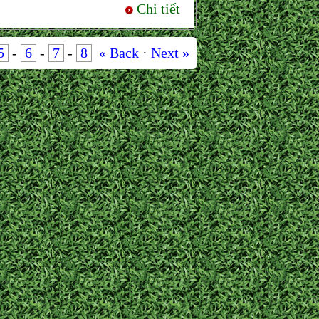
Chi tiết
5
-
6
-
7
-
8
« Back
·
Next »