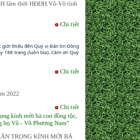
 BCH lâm thời HĐDH.Vũ-Võ tỉnh
Chi tiết
iới thiệu đến Quý vị Bản tin Dòng 
y 188 trang (luôn bìa). Cám ơn Quý 
Chi tiết
ăm 2022
Chi tiết
g kính mời bà con đồng tộc,
òng họ Vũ - Võ Phương Nam"
ÂN TRỌNG KÍNH MỜI BÀ