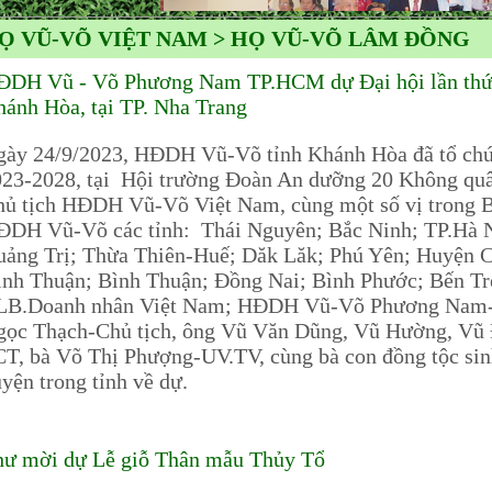
Ọ VŨ-VÕ VIỆT NAM > HỌ VŨ-VÕ LÂM ĐỒNG
ĐDH Vũ - Võ Phương Nam TP.HCM dự Đại hội lần thứ 
ánh Hòa, tại TP. Nha Trang
ày 24/9/2023, HĐDH Vũ-Võ tỉnh Khánh Hòa đã tổ chức 
23-2028, tại Hội trường Đoàn An dưỡng 20 Không qu
ủ tịch HĐDH Vũ-Võ Việt Nam, cùng một số vị trong B
DH Vũ-Võ các tỉnh: Thái Nguyên; Bắc Ninh; TP.Hà Nộ
ảng Trị; Thừa Thiên-Huế; Dăk Lăk; Phú Yên; Huyện 
nh Thuận; Bình Thuận; Đồng Nai; Bình Phước; Bến Tr
LB.Doanh nhân Việt Nam; HĐDH Vũ-Võ Phương Nam-TP.
ọc Thạch-Chủ tịch, ông Vũ Văn Dũng, Vũ Hường, Vũ
T, bà Võ Thị Phượng-UV.TV, cùng bà con đồng tộc sin
yện trong tỉnh về dự.
hư mời dự Lễ giỗ Thân mẫu Thủy Tổ