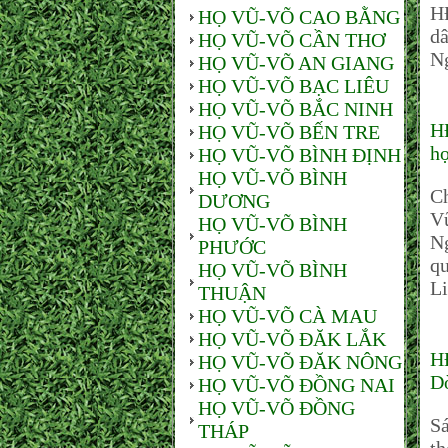
H
HỌ VŨ-VÕ CAO BẰNG
dâ
HỌ VŨ-VÕ CẦN THƠ
N
HỌ VŨ-VÕ AN GIANG
HỌ VŨ-VÕ BẠC LIÊU
HỌ VŨ-VÕ BẮC NINH
H
HỌ VŨ-VÕ BẾN TRE
họ
HỌ VŨ-VÕ BÌNH ĐỊNH
HỌ VŨ-VÕ BÌNH
C
DƯƠNG
V
HỌ VŨ-VÕ BÌNH
N
PHƯỚC
qu
HỌ VŨ-VÕ BÌNH
Li
THUẬN
HỌ VŨ-VÕ CÀ MAU
HỌ VŨ-VÕ ĐĂK LẮK
H
HỌ VŨ-VÕ ĐĂK NÔNG
D
HỌ VŨ-VÕ ĐỒNG NAI
HỌ VŨ-VÕ ĐỒNG
S
THÁP