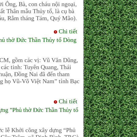
Ông, Bà, con cháu nội ngoại,
mất Thân mẫu Thủy tổ, là cụ bà
Sáu, Rằm tháng Tám, Quý Mão).
Chi tiết
ủ thờ Đức Thần Thủy tổ Dòng
M, gồm các vị: Vũ Văn Dũng,
c tinh: Tuyên Quang, Thái
huận, Đồng Nai đã đến tham
ng họ Vũ-Võ Việt Nam” tỉnh Bạc
Chi tiết
ựng "Phủ thờ Đức Thần Thủy tổ
c lễ Khởi công xây dựng “Phủ