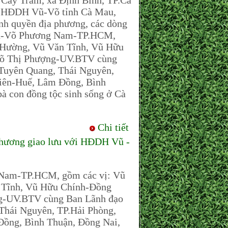
 Cây Trâm, xã Định Bình, TP.Cà
T.HĐDH Vũ-Võ tỉnh Cà Mau,
nh quyền địa phương, các dòng
Vũ-Võ Phương Nam-TP.HCM,
 Hường, Vũ Văn Tĩnh, Vũ Hữu
Võ Thị Phượng-UV.BTV cùng
Tuyên Quang, Thái Nguyên,
hiên-Huế, Lâm Đồng, Bình
à con đồng tộc sinh sống ở Cà
Chi tiết
ương giao lưu với HĐDH Vũ -
Nam-TP.HCM, gồm các vị: Vũ
 Tĩnh, Vũ Hữu Chính-Đồng
g-UV.BTV cùng Ban Lãnh đạo
hái Nguyên, TP.Hải Phòng,
Đồng, Bình Thuận, Đồng Nai,