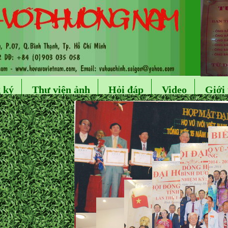
 ký
Thư viện ảnh
Hỏi đáp
Video
Giới 