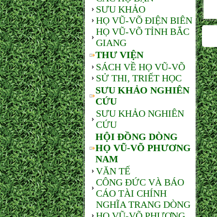
SƯU KHẢO
HỌ VŨ-VÕ ĐIỆN BIÊN
HỌ VŨ-VÕ TỈNH BẮC
GIANG
THƯ VIỆN
SÁCH VỀ HỌ VŨ-VÕ
SỬ THI, TRIẾT HỌC
SƯU KHẢO NGHIÊN
CỨU
SƯU KHẢO NGHIÊN
CỨU
HỘI ĐỒNG DÒNG
HỌ VŨ-VÕ PHƯƠNG
NAM
VĂN TẾ
CÔNG ĐỨC VÀ BÁO
CÁO TÀI CHÍNH
NGHĨA TRANG DÒNG
HỌ VŨ-VÕ PHƯƠNG