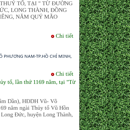
THUỶ TỔ, TẠI " TỪ ĐƯỜNG
ĐỨC, LONG THÀNH, ĐỒNG
 GIÊNG, NĂM QUÝ MÃO
Chi tiết
Õ PHƯƠNG NAM-TP.HỒ CHÍ MINH, 
Chi tiết
tổ, lần thứ 1169 năm, tại "Từ
hâm Dần), HĐDH Vũ- Võ
1169 năm ngài Thủy tổ Vũ Hồn
 Long Đức, huyện Long Thành,