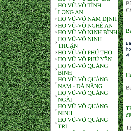
Bế
HỌ VŨ-VÕ TỈNH
Cà
LONG AN
HỌ VŨ-VÕ NAM ĐỊNH
HỌ VŨ-VÕ NGHỆ AN
Bả
HỌ VŨ-VÕ NINH BÌNH
HỌ VŨ-VÕ NINH
Ba
THUẬN
họ
HỌ VŨ-VÕ PHÚ THỌ
vị
HỌ VŨ-VÕ PHÚ YÊN
HỌ VŨ-VÕ QUẢNG
BÌNH
H
HỌ VŨ-VÕ QUẢNG
NAM - ĐÀ NẴNG
B
HỌ VŨ-VÕ QUẢNG
NGÃI
HỌ VŨ-VÕ QUẢNG
T
NINH
đế
HỌ VŨ-VÕ QUẢNG
TRỊ
T