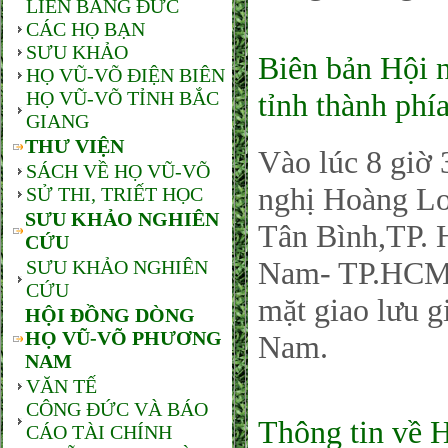
LIÊN BANG ĐỨC
CÁC HỌ BẠN
SƯU KHẢO
Biên bản Hội 
HỌ VŨ-VÕ ĐIỆN BIÊN
HỌ VŨ-VÕ TỈNH BẮC
tỉnh thành ph
GIANG
THƯ VIỆN
Vào lúc 8 giờ 
SÁCH VỀ HỌ VŨ-VÕ
nghị Hoàng Lo
SỬ THI, TRIẾT HỌC
SƯU KHẢO NGHIÊN
Tân Bình,TP.
CỨU
Nam- TP.HCM, 
SƯU KHẢO NGHIÊN
CỨU
mặt giao lưu 
HỘI ĐỒNG DÒNG
HỌ VŨ-VÕ PHƯƠNG
Nam.
NAM
VĂN TẾ
CÔNG ĐỨC VÀ BÁO
Thông tin về
CÁO TÀI CHÍNH