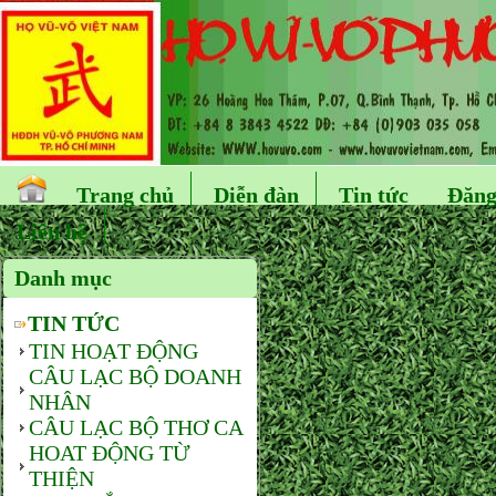
Trang chủ
Diễn đàn
Tin tức
Đăng
Liên hệ
Danh mục
TIN TỨC
TIN HOẠT ĐỘNG
CÂU LẠC BỘ DOANH
NHÂN
CÂU LẠC BỘ THƠ CA
HOAT ĐỘNG TỪ
THIỆN