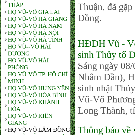
Thuận, đã gặp
THÁP
HỌ VŨ-VÕ GIA LAI
Đồng.
HỌ VŨ-VÕ HÀ GIANG
HỌ VŨ-VÕ HÀ NAM
HỌ VŨ-VÕ HÀ NỘI
HỌ VŨ-VÕ HÀ TĨNH
HĐDH Vũ - Võ
HỌ VŨ--VÕ HẢI
sinh Thủy tổ 
DƯƠNG
HỌ VŨ-VÕ HẢI
Sáng ngày 08/
PHÒNG
HỌ VŨ-VÕ TP. HỒ CHÍ
Nhâm Dần), H
MINH
sinh nhật Thủy
HỌ VŨ-VÕ HƯNG YÊN
HỌ VŨ-VÕ HÒA BÌNH
Vũ-Võ Phương
HỌ VŨ-VÕ KHÁNH
Long Thành, t
HÒA
HỌ VŨ-VÕ KIÊN
GIANG
Thông báo về 
HỌ VŨ-VÕ LÂM ĐỒNG