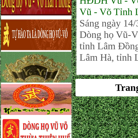
HĐDH Vũ - Võ
Vũ - Võ Tỉnh
Sáng ngày 14/3
Dòng họ Vũ-
tỉnh Lâm Đồng,
Lâm Hà, tỉnh
Tran