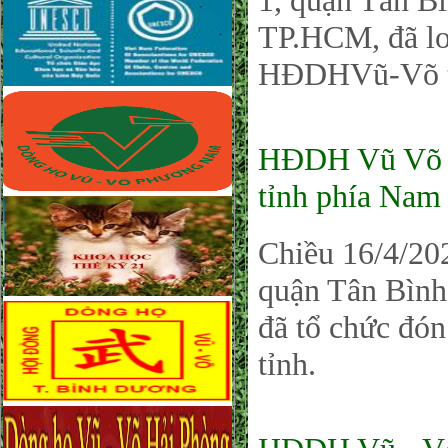
1, quận Tân 
TP.HCM, đã lo
HĐDHVũ-Võ tỉ
HĐDH Vũ Võ Ph
tỉnh phía Nam
Chiều 16/4/202
quận Tân Bìn
đã tổ chức đó
tỉnh.