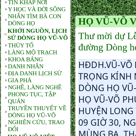
TIN KHẮP NƠI
Y HỌC VÀ ĐỜI SỐNG
NHẮN TÌM BÀ CON
HỌ VŨ-VÕ 
DÒNG HỌ
KHỞI NGUỒN, LỊCH
Thư mời dự Lễ
SỬ DÒNG HỌ VŨ-VÕ
đường Dòng h
THỦY TỔ
LÀNG MỘ TRẠCH
KHOA BẢNG
HĐDH.VŨ-VÕ 
DANH NHÂN
ĐỊA DANH LỊCH SỬ
TRỌNG KÍNH M
GIA PHẢ
DÒNG HỌ VŨ-
NGHỀ, LÀNG NGHỀ
PHONG TỤC, TẬP
HỌ VŨ-VÕ PH
QUÁN
TRUYỀN THUYẾT VỀ
HUYỆN LONG T
DÒNG HỌ VŨ-VÕ
09 GIỜ 30, N
NGHIÊN CỨU, TRAO
ĐỔI
MÙNG BA, TH