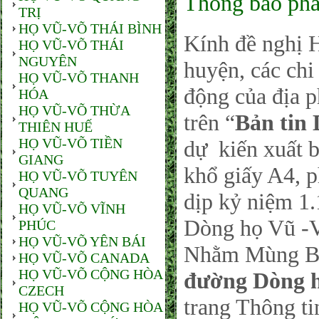
Thông báo phá
TRỊ
HỌ VŨ-VÕ THÁI BÌNH
Kính đề nghị 
HỌ VŨ-VÕ THÁI
NGUYÊN
huyện, các ch
HỌ VŨ-VÕ THANH
động của địa 
HÓA
HỌ VŨ-VÕ THỪA
trên “
Bản tin
THIÊN HUẾ
HỌ VŨ-VÕ TIỀN
dự kiến xuất 
GIANG
khổ giấy A4, 
HỌ VŨ-VÕ TUYÊN
QUANG
dịp kỷ niệm 1
HỌ VŨ-VÕ VĨNH
Dòng họ Vũ -V
PHÚC
HỌ VŨ-VÕ YÊN BÁI
Nhằm Mùng Ba,
HỌ VŨ-VÕ CANADA
HỌ VŨ-VÕ CỘNG HÒA
đường Dòng 
CZECH
trang Thông ti
HỌ VŨ-VÕ CỘNG HÒA