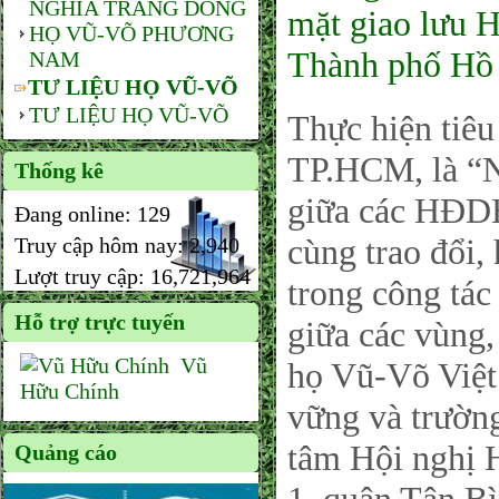
NGHĨA TRANG DÒNG
mặt giao lưu 
HỌ VŨ-VÕ PHƯƠNG
Thành phố Hồ
NAM
TƯ LIỆU HỌ VŨ-VÕ
TƯ LIỆU HỌ VŨ-VÕ
Thực hiện ti
TP.HCM, là “N
Thống kê
giữa các HĐDH
Đang online:
129
cùng trao đổi,
Truy cập hôm nay:
2,940
Lượt truy cập:
16,721,964
trong công tác
Hỗ trợ trực tuyến
giữa các vùng
Vũ
họ Vũ-Võ Việt
Hữu Chính
vững và trường
tâm Hội nghị 
Quảng cáo