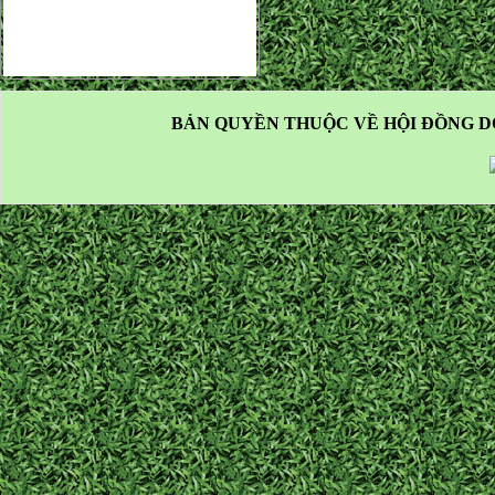
BẢN QUYỀN THUỘC VỀ HỘI ĐỒNG D