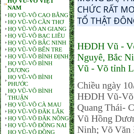
HỌ VŨ-VÕ VIỆT
CHỨC RẤT MO
NAM
HỌ VŨ-VÕ CAO BẰNG
TỔ THẬT ĐÔN
HỌ VŨ-VÕ CẦN THƠ
HỌ VŨ-VÕ AN GIANG
HỌ VŨ-VÕ BẠC LIÊU
HỌ VŨ-VÕ BẮC NINH
HĐDH Vũ - Võ
HỌ VŨ-VÕ BẾN TRE
Nguyê, Bắc Ni
HỌ VŨ-VÕ BÌNH ĐỊNH
HỌ VŨ-VÕ BÌNH
Vũ - Võ tỉnh 
DƯƠNG
HỌ VŨ-VÕ BÌNH
Chiều ngày 10
PHƯỚC
HỌ VŨ-VÕ BÌNH
HĐDH Vũ-Võ 
THUẬN
HỌ VŨ-VÕ CÀ MAU
Quang Thái- C
HỌ VŨ-VÕ ĐĂK LẮK
Vũ Hồng Dươn
HỌ VŨ-VÕ ĐĂK NÔNG
HỌ VŨ-VÕ ĐỒNG NAI
Ninh; Võ Văn 
HỌ VŨ-VÕ ĐỒNG