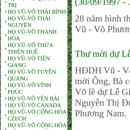
(30/09/1997 -
TRỊ
HỌ VŨ-VÕ THÁI BÌNH
28 năm hình t
HỌ VŨ-VÕ THÁI
NGUYÊN
Vũ - Võ Phư
HỌ VŨ-VÕ THANH
HÓA
HỌ VŨ-VÕ THỪA
THIÊN HUẾ
Thư mời dự L
HỌ VŨ-VÕ TIỀN
GIANG
HĐDH Vũ - Võ
HỌ VŨ-VÕ TUYÊN
QUANG
mời Ông, Bà c
HỌ VŨ-VÕ VĨNH
Võ lề dự Lễ Gi
PHÚC
HỌ VŨ-VÕ YÊN BÁI
Nguyễn Thị Đứ
HỌ VŨ-VÕ CANADA
Phương Nam.
HỌ VŨ-VÕ CỘNG HÒA
CZECH
HỌ VŨ-VÕ CỘNG HÒA