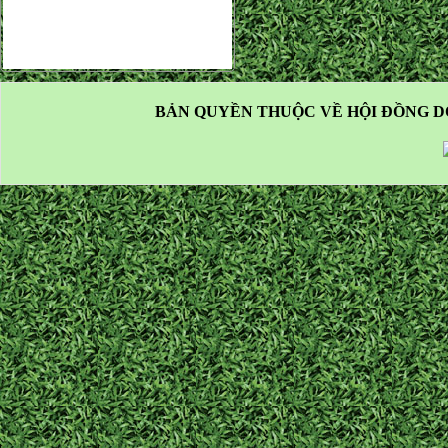
BẢN QUYỀN THUỘC VỀ HỘI ĐỒNG D