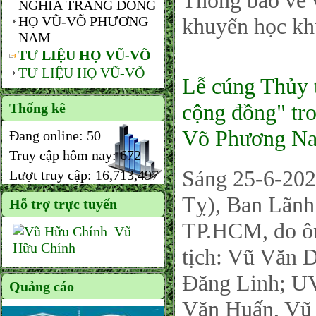
Thông báo về 
NGHĨA TRANG DÒNG
HỌ VŨ-VÕ PHƯƠNG
khuyến học kh
NAM
TƯ LIỆU HỌ VŨ-VÕ
TƯ LIỆU HỌ VŨ-VÕ
Lễ cúng Thủy 
cộng đồng" tr
Thống kê
Võ Phương N
Đang online:
50
Truy cập hôm nay:
672
Sáng 25-6-202
Lượt truy cập:
16,713,497
Tỵ), Ban Lãn
Hỗ trợ trực tuyến
TP.HCM, do ôn
Vũ
Hữu Chính
tịch: Vũ Văn 
Đăng Linh; U
Quảng cáo
Văn Huấn, Vũ