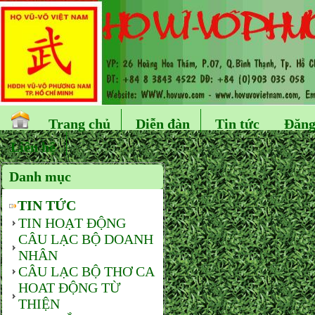
Trang chủ
Diễn đàn
Tin tức
Đăng
Liên hệ
Danh mục
TIN TỨC
TIN HOẠT ĐỘNG
CÂU LẠC BỘ DOANH
NHÂN
CÂU LẠC BỘ THƠ CA
HOAT ĐỘNG TỪ
THIỆN