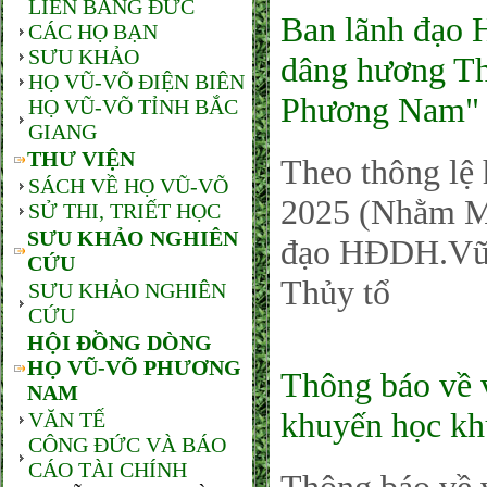
LIÊN BANG ĐỨC
Ban lãnh đạo
CÁC HỌ BẠN
SƯU KHẢO
dâng hương Th
HỌ VŨ-VÕ ĐIỆN BIÊN
Phương Nam"
HỌ VŨ-VÕ TỈNH BẮC
GIANG
THƯ VIỆN
Theo thông lệ 
SÁCH VỀ HỌ VŨ-VÕ
2025 (Nhằm M
SỬ THI, TRIẾT HỌC
SƯU KHẢO NGHIÊN
đạo HĐDH.Vũ
CỨU
Thủy tổ
SƯU KHẢO NGHIÊN
CỨU
HỘI ĐỒNG DÒNG
HỌ VŨ-VÕ PHƯƠNG
Thông báo về 
NAM
khuyến học kh
VĂN TẾ
CÔNG ĐỨC VÀ BÁO
CÁO TÀI CHÍNH