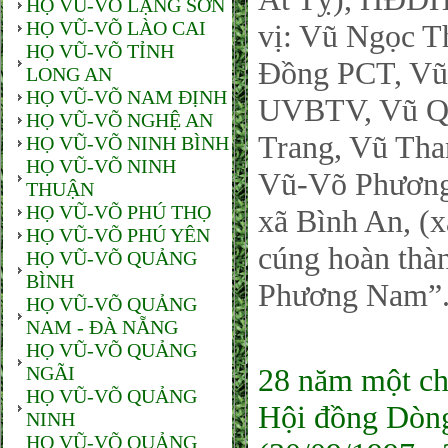
HỌ VŨ-VÕ LẠNG SƠN
HỌ VŨ-VÕ LÀO CAI
vị: Vũ Ngọc T
HỌ VŨ-VÕ TỈNH
Đồng PCT, Vũ
LONG AN
HỌ VŨ-VÕ NAM ĐỊNH
UVBTV, Vũ Qu
HỌ VŨ-VÕ NGHỆ AN
Trang, Vũ Th
HỌ VŨ-VÕ NINH BÌNH
HỌ VŨ-VÕ NINH
Vũ-Võ Phương
THUẬN
HỌ VŨ-VÕ PHÚ THỌ
xã Bình An, (x
HỌ VŨ-VÕ PHÚ YÊN
cúng hoàn thà
HỌ VŨ-VÕ QUẢNG
BÌNH
Phương Nam”
HỌ VŨ-VÕ QUẢNG
NAM - ĐÀ NẴNG
HỌ VŨ-VÕ QUẢNG
NGÃI
28 năm một chặ
HỌ VŨ-VÕ QUẢNG
Hội đồng Dòn
NINH
HỌ VŨ-VÕ QUẢNG