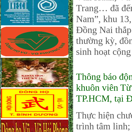
Trang… đã đế
Nam”, khu 13,
Đồng Nai thắp
thường kỳ, đồ
sinh hoạt cộn
Thông báo độn
khuôn viên T
TP.HCM, tại 
Thực hiện chươ
trình tâm linh