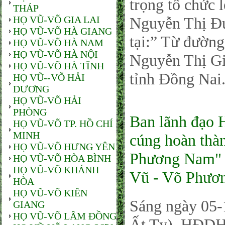
trọng tổ chức 
THÁP
HỌ VŨ-VÕ GIA LAI
Nguyễn Thị Đ
HỌ VŨ-VÕ HÀ GIANG
tại:” Từ đườ
HỌ VŨ-VÕ HÀ NAM
HỌ VŨ-VÕ HÀ NỘI
Nguyễn Thị Gi
HỌ VŨ-VÕ HÀ TĨNH
tỉnh Đồng Nai
HỌ VŨ--VÕ HẢI
DƯƠNG
HỌ VŨ-VÕ HẢI
PHÒNG
Ban lãnh đạo
HỌ VŨ-VÕ TP. HỒ CHÍ
MINH
cúng hoàn thà
HỌ VŨ-VÕ HƯNG YÊN
Phương Nam" 
HỌ VŨ-VÕ HÒA BÌNH
HỌ VŨ-VÕ KHÁNH
Vũ - Võ Phươ
HÒA
HỌ VŨ-VÕ KIÊN
Sáng ngày 05-
GIANG
HỌ VŨ-VÕ LÂM ĐỒNG
Ất Tỵ), HĐD