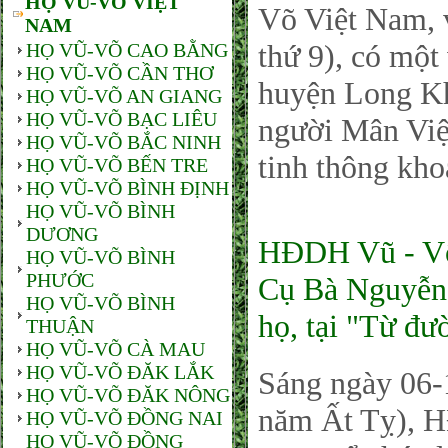
HỌ VŨ-VÕ VIỆT
Võ Việt Nam, 
NAM
thứ 9), có một
HỌ VŨ-VÕ CAO BẰNG
HỌ VŨ-VÕ CẦN THƠ
huyện Long Kh
HỌ VŨ-VÕ AN GIANG
HỌ VŨ-VÕ BẠC LIÊU
người Mân Việ
HỌ VŨ-VÕ BẮC NINH
tinh thông kho
HỌ VŨ-VÕ BẾN TRE
HỌ VŨ-VÕ BÌNH ĐỊNH
HỌ VŨ-VÕ BÌNH
DƯƠNG
HĐDH Vũ - Võ
HỌ VŨ-VÕ BÌNH
PHƯỚC
Cụ Bà Nguyễn 
HỌ VŨ-VÕ BÌNH
họ, tại "Từ đ
THUẬN
HỌ VŨ-VÕ CÀ MAU
HỌ VŨ-VÕ ĐĂK LẮK
Sáng ngày 06
HỌ VŨ-VÕ ĐĂK NÔNG
năm Ất Tỵ),
HỌ VŨ-VÕ ĐỒNG NAI
HỌ VŨ-VÕ ĐỒNG