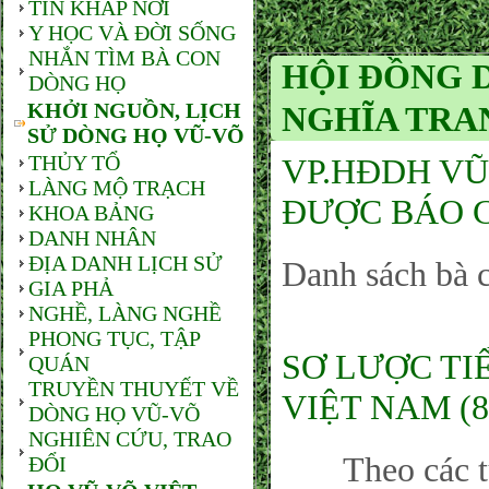
TIN KHẮP NƠI
Y HỌC VÀ ĐỜI SỐNG
NHẮN TÌM BÀ CON
HỘI ĐỒNG 
DÒNG HỌ
KHỞI NGUỒN, LỊCH
NGHĨA TRA
SỬ DÒNG HỌ VŨ-VÕ
THỦY TỔ
VP.HĐDH VŨ
LÀNG MỘ TRẠCH
ĐƯỢC BÁO C
KHOA BẢNG
DANH NHÂN
ĐỊA DANH LỊCH SỬ
Danh sách bà 
GIA PHẢ
NGHỀ, LÀNG NGHỀ
PHONG TỤC, TẬP
SƠ LƯỢC TI
QUÁN
TRUYỀN THUYẾT VỀ
VIỆT NAM (8
DÒNG HỌ VŨ-VÕ
NGHIÊN CỨU, TRAO
Theo các tư l
ĐỔI