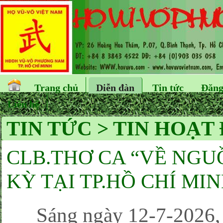
Trang chủ
Diễn đàn
Tin tức
Đăng
Liên hệ
TIN TỨC > TIN HOẠT
CLB.THƠ CA “VỀ NGU
KỲ TẠI TP.HỒ CHÍ MIN
Sáng ngày 12-7-2026, C