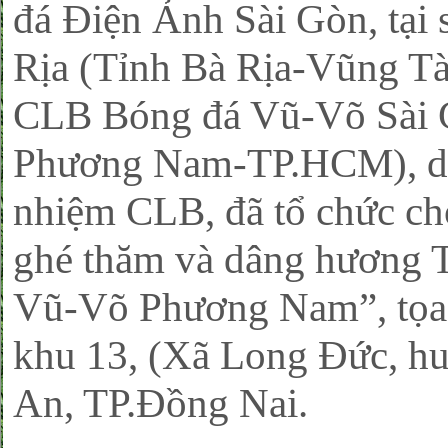
đá Điện Ảnh Sài Gòn, tại
Rịa (Tỉnh Bà Rịa-Vũng T
CLB Bóng đá Vũ-Võ Sài
Phương Nam-TP.HCM), d
nhiệm CLB, đã tổ chức ch
ghé thăm và dâng hương 
Vũ-Võ Phương Nam”, tọa 
khu 13, (Xã Long Đức, hu
An, TP.Đồng Nai.