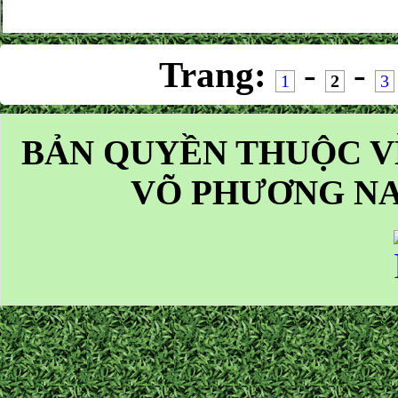
Trang:
-
-
1
2
3
BẢN QUYỀN THUỘC V
VÕ PHƯƠNG NA