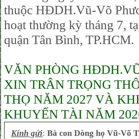
thuộc HĐDH.Vũ-Võ Phươ
hoạt thường kỳ tháng 7, t
quận Tân Bình, TP.HCM.
VĂN PHÒNG HĐDH.VŨ
XIN TRÂN TRỌNG TH
THỌ NĂM 2027 VÀ K
KHUYẾN TÀI NĂM 202
Kính gửi
:
Bà con Dòng họ Vũ-Võ T