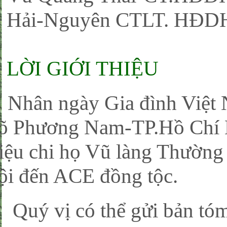
Hải-Nguyên CTLT. HĐDH
LỜI GIỚI THIỆU
hân ngày Gia đình Việt
õ Phương Nam-TP.Hồ Chí M
hiệu chi họ Vũ làng Thường
ội đến ACE đồng tộc.
uý vị có thể gửi bản tóm 