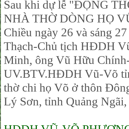
Sau khi dự lễ "ĐỘNG
NHÀ THỜ DÒNG HỌ VŨ
Chiều ngày 26 và sáng 27
Thạch-Chủ tịch HĐDH V
Minh, ông Vũ Hữu Chính
UV.BTV.HĐDH Vũ-Võ tỉn
thờ chi họ Võ ở thôn Đôn
Lý Sơn, tỉnh Quảng Ngãi