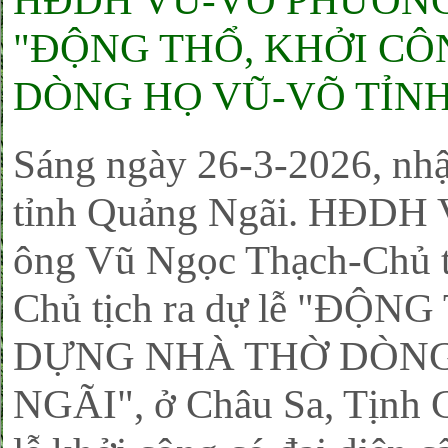
HĐDH VŨ-VÕ PHƯƠNG 
"ĐỘNG THỔ, KHỞI C
DÒNG HỌ VŨ-VÕ TỈNH
Sáng ngày 26-3-2026, n
tỉnh Quảng Ngãi. HĐDH
ông Vũ Ngọc Thạch-Chủ t
Chủ tịch ra dự lễ "ĐỘ
DỰNG NHÀ THỜ DÒNG
NGÃI", ở Châu Sa, Tịnh C