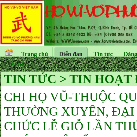
Trang chủ
Diễn đàn
Tin tức
Đăng
Liên hệ
TIN TỨC > TIN HOẠT
CHI HỌ VŨ-THUỘC Q
THƯỜNG XUYÊN, ĐẠI 
CHỨC LỄ GIỖ LẦN TH