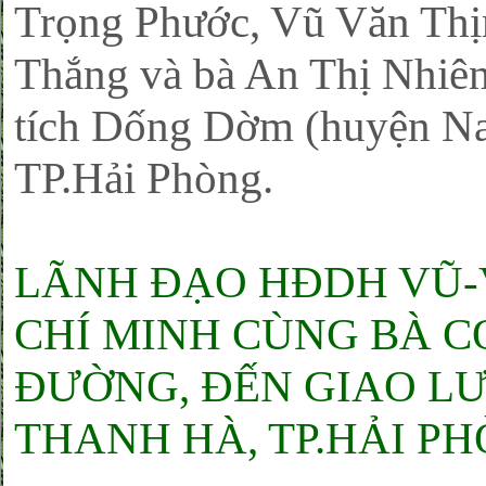
Trọng Phước, Vũ Văn Thị
Thắng và bà An Thị Nhiên
tích Dống Dờm (huyện Na
TP.Hải Phòng.
LÃNH ĐẠO HĐDH VŨ-
CHÍ MINH CÙNG BÀ C
ĐƯỜNG, ĐẾN GIAO L
THANH HÀ, TP.HẢI PH