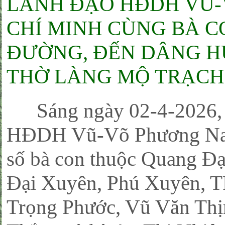
LÃNH ĐẠO HĐDH VŨ-
CHÍ MINH CÙNG BÀ C
ĐƯỜNG, ĐẾN DÂNG H
THỜ LÀNG MỘ TRẠCH,
Sáng ngày 02-4-2026, 
HĐDH Vũ-Võ Phương Nam
số bà con thuộc Quang Đ
Đại Xuyên, Phú Xuyên, T
Trọng Phước, Vũ Văn Thị