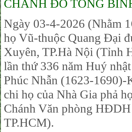
CHÁNH ĐÔ TỔNG BINH
Ngày 03-4-2026 (Nhằm 16
họ Vũ-thuộc Quang Đại đ
Xuyên, TP.Hà Nội (Tỉnh Hà
lần thứ 336 năm Huý nhậ
Phúc Nhẫn (1623-1690)-Kh
chi họ của Nhà Gia phả h
Chánh Văn phòng HĐDH
TP.HCM).