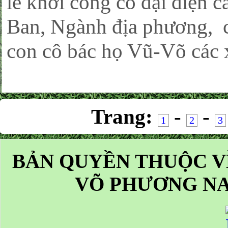
lễ khởi công có đại diện 
Ban, Ngành địa phương, c
con cô bác họ Vũ-Võ các x
Trang:
-
-
1
2
3
BẢN QUYỀN THUỘC V
VÕ PHƯƠNG NA