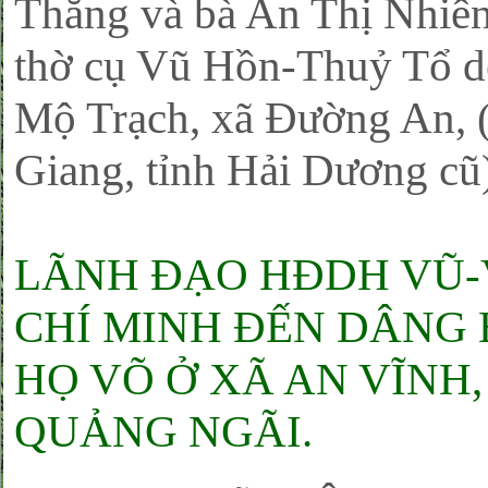
Thắng và bà An Thị Nhiên
thờ cụ Vũ Hồn-Thuỷ Tổ d
Mộ Trạch, xã Đường An, 
Giang, tỉnh Hải Dương cũ
LÃNH ĐẠO HĐDH VŨ-
CHÍ MINH ĐẾN DÂNG 
HỌ VÕ Ở XÃ AN VĨNH,
QUẢNG NGÃI.