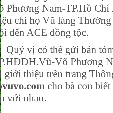
õ Phương Nam-TP.Hồ Chí M
hiệu chi họ Vũ làng Thường
ội đến ACE đồng tộc.
uý vị có thể gửi bản tóm 
P.HĐDH.Vũ-Võ Phương Na
i giới thiệu trên trang Thôn
ovuvo.com
cho bà con biết 
u với nhau.