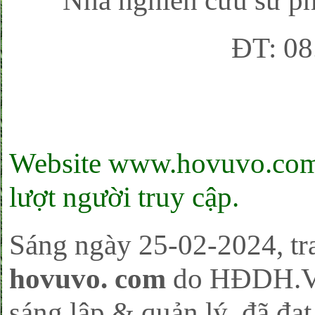
Nhà nghiên cứu sử p
ĐT: 08
Website www.hovuvo.com đ
lượt người truy cập.
Sáng ngày 25-02-2024, tra
hovuvo. com
do HĐDH.V
sáng lập & quản lý, đã đạ