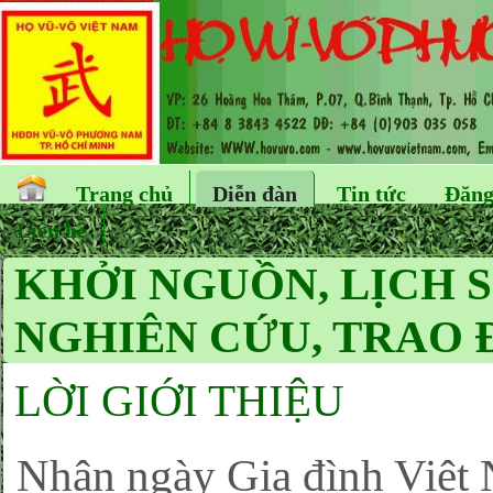
Trang chủ
Diễn đàn
Tin tức
Đăng
Liên hệ
KHỞI NGUỒN, LỊCH 
NGHIÊN CỨU, TRAO 
LỜI GIỚI THIỆU
hân ngày Gia đình Việt