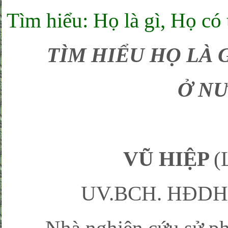
Tìm hiểu: Họ là gì, Họ có 
TÌM HIỂU HỌ LÀ G
Ở NƯ
VŨ HIỆP
(
UV.BCH. HĐDH.