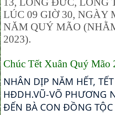
13, LONG ĐỨC, LONG
LÚC 09 GIỜ 30, NGÀY
NĂM QUÝ MÃO (NHẰM 
2023).
Chúc Tết Xuân Quý Mão 
NHÂN DỊP NĂM HẾT, TẾT
HĐDH.VŨ-VÕ PHƯƠNG NA
ĐẾN BÀ CON ĐỒNG TỘC 