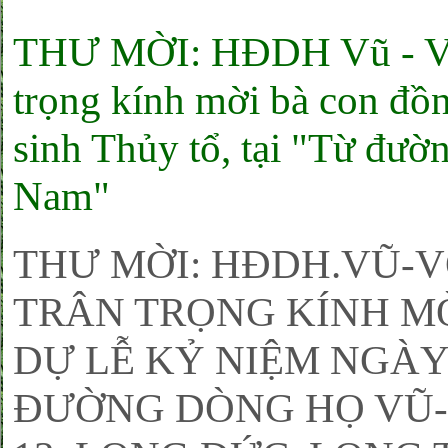
THƯ MỜI: HĐDH Vũ - V
trọng kính mời bà con đồ
sinh Thủy tổ, tại "Từ đư
Nam"
THƯ MỜI: HĐDH.VŨ-
TRÂN TRỌNG KÍNH MỜ
DỰ LỄ KỶ NIỆM NGÀY 
ĐƯỜNG DÒNG HỌ VŨ-