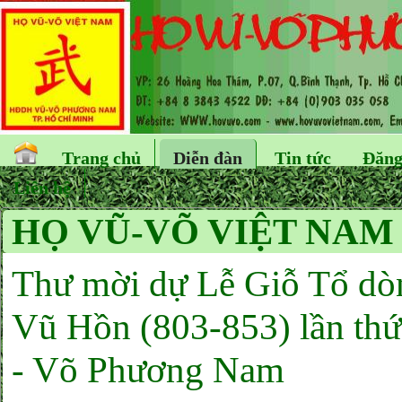
Trang chủ
Diễn đàn
Tin tức
Đăng
Liên hệ
HỌ VŨ-VÕ VIỆT NAM 
Thư mời dự Lễ Giỗ Tổ dò
Vũ Hồn (803-853) lần th
- Võ Phương Nam