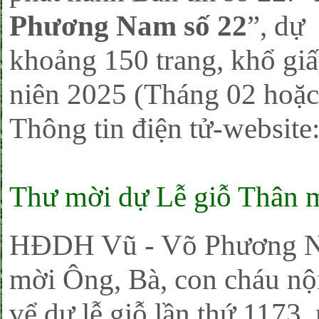
Phương Nam số 22
”, dự
khoảng 150 trang, khổ giấ
niên 2025 (Tháng 02 hoặc 
Thông tin điện tử-website
Thư mời dự Lễ giỗ Thân 
HĐDH Vũ - Võ Phương Na
mời Ông, Bà, con cháu nội
vể dự lễ giỗ lần thứ 1173