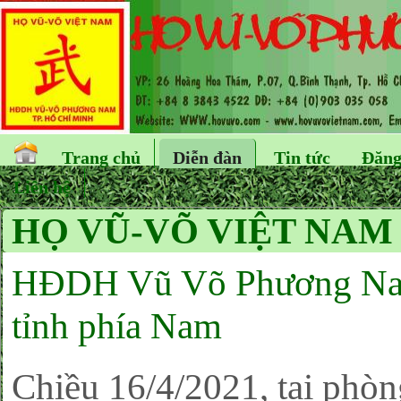
Trang chủ
Diễn đàn
Tin tức
Đăng
Liên hệ
HỌ VŨ-VÕ VIỆT NAM 
HĐDH Vũ Võ Phương Nam t
tỉnh phía Nam
Chiều 16/4/2021, tại phò