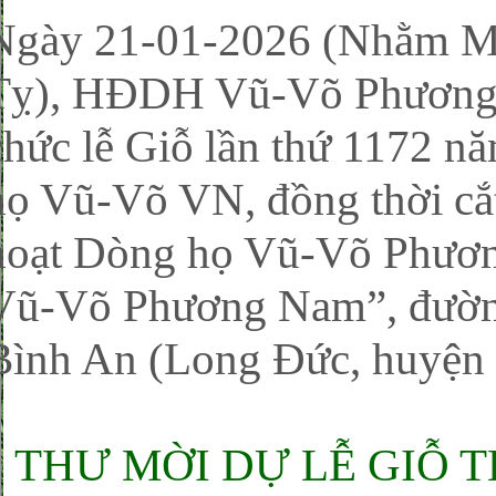
Ngày 21-01-2026 (Nhằm Mù
Tỵ), HĐDH Vũ-Võ Phương N
chức lễ Giỗ lần thứ 1172 n
họ Vũ-Võ VN, đồng thời cắ
hoạt Dòng họ Vũ-Võ Phươn
Vũ-Võ Phương Nam”, đường
Bình An (Long Đức, huyện 
THƯ MỜI DỰ LỄ GIỖ 