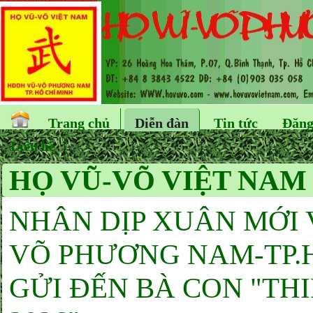
Trang chủ
Diễn đàn
Tin tức
Đăng
Liên hệ
HỌ VŨ-VÕ VIỆT NAM 
NHÂN DỊP XUÂN MỚI 
VÕ PHƯƠNG NAM-TP.H
GỬI ĐẾN BÀ CON "TH