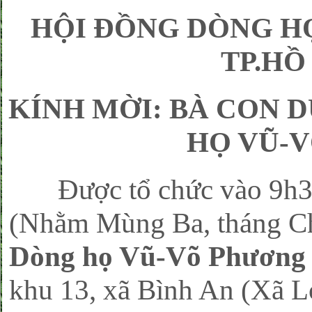
HỘI ĐỒNG DÒNG H
TP.HỒ
KÍNH MỜI: BÀ CON 
HỌ VŨ-V
Được tổ chức vào 9h30,
(Nhằm Mùng Ba, tháng Chạ
Dòng họ Vũ-Võ Phương
khu 13, xã Bình An (Xã 