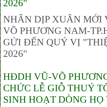
2026"
NHÂN DỊP XUÂN MỚI 
VÕ PHƯƠNG NAM-TP.H
GỬI ĐẾN QUÝ VỊ "THI
2026"
HĐDH VŨ-VÕ PHƯƠNG 
CHỨC LỄ GIỖ THUỶ T
SINH HOẠT DÒNG HỌ