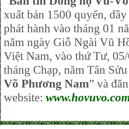
“
Bản tin Dòng họ Vũ-V
xuất bản 1500 quyển, dầy
phát hành vào tháng 01 n
năm ngày Giỗ Ngài Vũ Hồ
Việt Nam, vào thứ Tư, 0
tháng Chạp, năm Tân Sửu )
Võ Phương Nam
” và đăn
website:
www.hovuvo.co