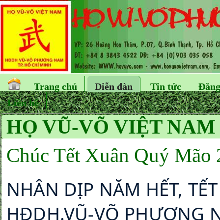
Trang chủ
Diễn đàn
Tin tức
Đăng
Liên hệ
HỌ VŨ-VÕ VIỆT NAM 
Chúc Tết Xuân Quý Mão 
NHÂN DỊP NĂM HẾT, TẾT
HĐDH.VŨ-VÕ PHƯƠNG NA