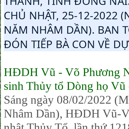
THÀNH, TỈNH ĐỒNG NAI. 
CHỦ NHẬT, 25-12-2022 
NĂM NHÂM DẦN). BAN 
ĐÓN TIẾP BÀ CON VỀ DỰ
HĐDH Vũ - Võ Phương Na
sinh Thủy tổ Dòng họ Vũ
Sáng ngày 08/02/2022 (M
Nhâm Dần), HĐDH Vũ-Võ
nhật Thủy Tổ, lần thứ 12