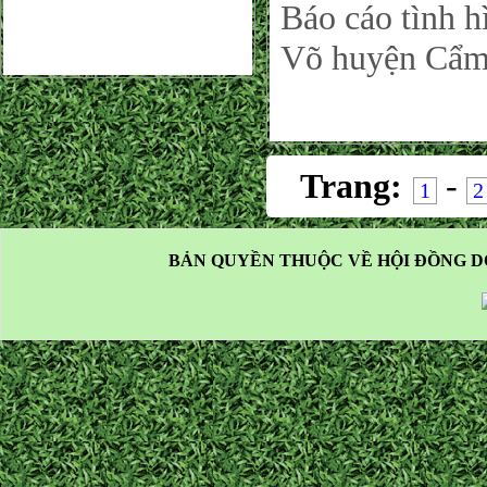
Báo cáo tình 
Võ huyện Cẩ
Trang:
-
1
2
BẢN QUYỀN THUỘC VỀ HỘI ĐỒNG D