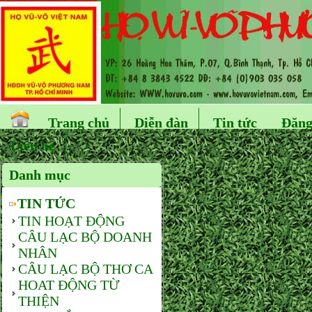
Trang chủ
Diễn đàn
Tin tức
Đăng
Liên hệ
Danh mục
TIN TỨC
TIN HOẠT ĐỘNG
CÂU LẠC BỘ DOANH
NHÂN
CÂU LẠC BỘ THƠ CA
HOAT ĐỘNG TỪ
THIỆN