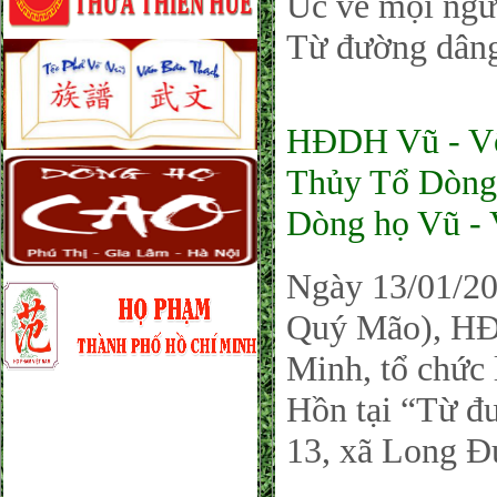
Úc về mọi ngư
Từ đường dâng 
HĐDH Vũ - Võ
Thủy Tổ Dòng 
Dòng họ Vũ -
Ngày 13/01/2
Quý Mão), HĐ
Minh, tổ chức 
Hồn tại “Từ 
13, xã Long Đ