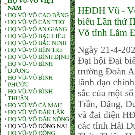
HỌ VŨ-VÕ VIỆT
NAM
HĐDH Vũ - Võ
HỌ VŨ-VÕ CAO BẰNG
biểu Lần thứ 
HỌ VŨ-VÕ CẦN THƠ
HỌ VŨ-VÕ AN GIANG
Võ tỉnh Lâm Đ
HỌ VŨ-VÕ BẠC LIÊU
HỌ VŨ-VÕ BẮC NINH
Ngày 21-4-20
HỌ VŨ-VÕ BẾN TRE
HỌ VŨ-VÕ BÌNH ĐỊNH
Đại hội Đại 
HỌ VŨ-VÕ BÌNH
trường Đoàn A
DƯƠNG
HỌ VŨ-VÕ BÌNH
lãnh đạo chính
PHƯỚC
sắc của một số
HỌ VŨ-VÕ BÌNH
THUẬN
Trần, Đặng, 
HỌ VŨ-VÕ CÀ MAU
HỌ VŨ-VÕ ĐĂK LẮK
và đại diện H
HỌ VŨ-VÕ ĐĂK NÔNG
các tỉnh Hải 
HỌ VŨ-VÕ ĐỒNG NAI
HỌ VŨ-VÕ ĐỒNG