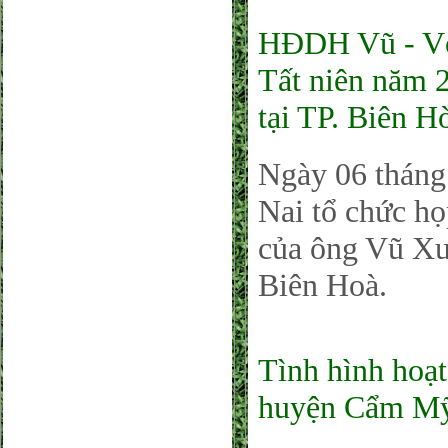
HĐDH Vũ - Võ
Tất niên năm 
tại TP. Biên H
Ngày 06 tháng
Nai tổ chức h
của ông Vũ Xu
Biên Hoà.
Tình hình hoạ
huyện Cẩm M