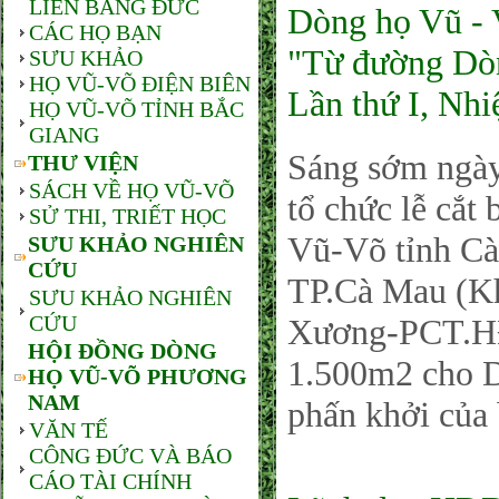
LIÊN BANG ĐỨC
Dòng họ Vũ - 
CÁC HỌ BẠN
"Từ đường Dòn
SƯU KHẢO
HỌ VŨ-VÕ ĐIỆN BIÊN
Lần thứ I, Nh
HỌ VŨ-VÕ TỈNH BẮC
GIANG
Sáng sớm ngà
THƯ VIỆN
SÁCH VỀ HỌ VŨ-VÕ
tổ chức lễ cắ
SỬ THI, TRIẾT HỌC
Vũ-Võ tỉnh Cà
SƯU KHẢO NGHIÊN
CỨU
TP.Cà Mau (Kh
SƯU KHẢO NGHIÊN
CỨU
Xương-PCT.HĐ
HỘI ĐỒNG DÒNG
1.500m2 cho Dò
HỌ VŨ-VÕ PHƯƠNG
NAM
phấn khởi của 
VĂN TẾ
CÔNG ĐỨC VÀ BÁO
CÁO TÀI CHÍNH