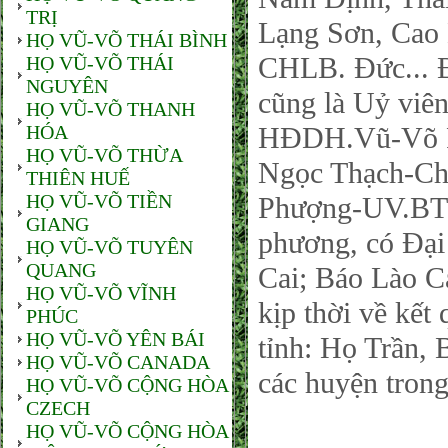
TRỊ
Lạng Sơn, Cao
HỌ VŨ-VÕ THÁI BÌNH
CHLB. Đức... Đ
HỌ VŨ-VÕ THÁI
NGUYÊN
cũng là Uỷ vi
HỌ VŨ-VÕ THANH
HÓA
HĐDH.Vũ-Võ P
HỌ VŨ-VÕ THỪA
Ngọc Thạch-Chủ
THIÊN HUẾ
HỌ VŨ-VÕ TIỀN
Phượng-UV.BTV
GIANG
phương, có Đại
HỌ VŨ-VÕ TUYÊN
QUANG
Cai; Báo Lào Ca
HỌ VŨ-VÕ VĨNH
kịp thời về kết
PHÚC
HỌ VŨ-VÕ YÊN BÁI
tỉnh: Họ Trần,
HỌ VŨ-VÕ CANADA
các huyện trong
HỌ VŨ-VÕ CỘNG HÒA
CZECH
HỌ VŨ-VÕ CỘNG HÒA