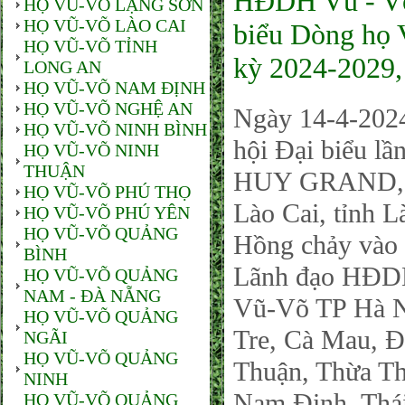
HĐDH Vũ - Võ
HỌ VŨ-VÕ LẠNG SƠN
HỌ VŨ-VÕ LÀO CAI
biểu Dòng họ V
HỌ VŨ-VÕ TỈNH
kỳ 2024-2029, 
LONG AN
HỌ VŨ-VÕ NAM ĐỊNH
HỌ VŨ-VÕ NGHỆ AN
Ngày 14-4-202
HỌ VŨ-VÕ NINH BÌNH
hội Đại biểu lầ
HỌ VŨ-VÕ NINH
THUẬN
HUY GRAND, số
HỌ VŨ-VÕ PHÚ THỌ
Lào Cai, tỉnh 
HỌ VŨ-VÕ PHÚ YÊN
HỌ VŨ-VÕ QUẢNG
Hồng chảy vào đ
BÌNH
Lãnh đạo HĐD
HỌ VŨ-VÕ QUẢNG
NAM - ĐÀ NẴNG
Vũ-Võ TP Hà Nộ
HỌ VŨ-VÕ QUẢNG
Tre, Cà Mau, Đ
NGÃI
HỌ VŨ-VÕ QUẢNG
Thuận, Thừa Th
NINH
Nam Định, Thái
HỌ VŨ-VÕ QUẢNG