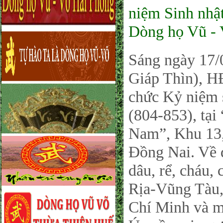
niệm Sinh nhật
Dòng họ Vũ -
Sáng ngày 17/
Giáp Thìn), 
chức Kỷ niệm 
(804-853), tạ
Nam”, Khu 13,
Đồng Nai. Về 
dâu, rể, cháu, 
Rịa-Vũng Tàu,
Chí Minh và mộ