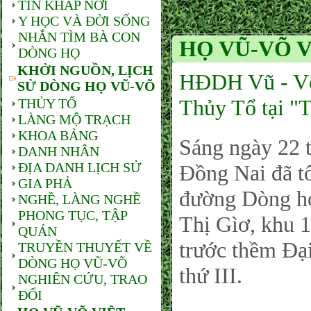
TIN KHẮP NƠI
Y HỌC VÀ ĐỜI SỐNG
NHẮN TÌM BÀ CON
HỌ VŨ-VÕ V
DÒNG HỌ
KHỞI NGUỒN, LỊCH
HĐDH Vũ - Võ 
SỬ DÒNG HỌ VŨ-VÕ
Thủy Tổ tại 
THỦY TỔ
LÀNG MỘ TRẠCH
KHOA BẢNG
Sáng ngày 22 t
DANH NHÂN
ĐỊA DANH LỊCH SỬ
Đồng Nai đã t
GIA PHẢ
đường Dòng h
NGHỀ, LÀNG NGHỀ
PHONG TỤC, TẬP
Thị Gìơ, khu 
QUÁN
trước thềm Đạ
TRUYỀN THUYẾT VỀ
DÒNG HỌ VŨ-VÕ
thứ III.
NGHIÊN CỨU, TRAO
ĐỔI