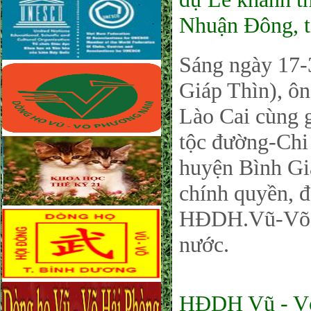
Nhuận Đông, 
Sáng ngày 17-
Giáp Thìn), 
Lào Cai cùng g
tộc đường-Chi
huyện Bình Gi
chính quyền, 
HĐDH.Vũ-Võ Vi
nước.
HĐDH Vũ - Võ