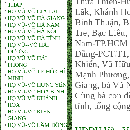
Thừa Thiên-H
THÁP
Lăk, Khánh Ho
HỌ VŨ-VÕ GIA LAI
HỌ VŨ-VÕ HÀ GIANG
Bình Thuận, B
HỌ VŨ-VÕ HÀ NAM
Tre, Bạc Liêu
HỌ VŨ-VÕ HÀ NỘI
HỌ VŨ-VÕ HÀ TĨNH
Nam-TP.HCM co
HỌ VŨ--VÕ HẢI
DƯƠNG
Dũng-PCT.TT, 
HỌ VŨ-VÕ HẢI
Khiển, Vũ Hữ
PHÒNG
HỌ VŨ-VÕ TP. HỒ CHÍ
Mạnh Phương,
MINH
Giang, bà Vũ 
HỌ VŨ-VÕ HƯNG YÊN
HỌ VŨ-VÕ HÒA BÌNH
Cùng bà con đ
HỌ VŨ-VÕ KHÁNH
tỉnh, tổng cộn
HÒA
HỌ VŨ-VÕ KIÊN
GIANG
HỌ VŨ-VÕ LÂM ĐỒNG