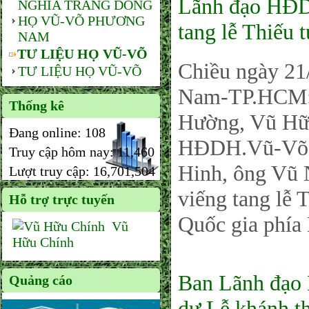
Lãnh đạo HĐD
NGHĨA TRANG DÒNG
HỌ VŨ-VÕ PHƯƠNG
tang lễ Thiếu
NAM
TƯ LIỆU HỌ VŨ-VÕ
Chiều ngày 2
TƯ LIỆU HỌ VŨ-VÕ
Nam-TP.HCM: 
Thống kê
Hường, Vũ Hữ
Đang online:
108
HĐDH.Vũ-Võ t
Truy cập hôm nay:
11,460
Hinh, ông Vũ 
Lượt truy cập:
16,701,504
viếng tang lễ
Hỗ trợ trực tuyến
Quốc gia phí
Vũ
Hữu Chính
Ban Lãnh đạ
Quảng cáo
dự Lễ khánh th