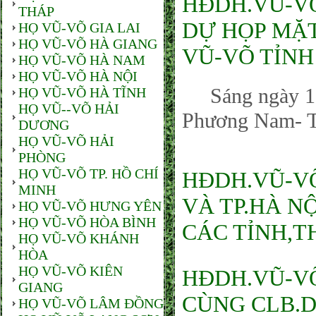
HĐDH.VŨ-VÕ
THÁP
DỰ HỌP MẶT
HỌ VŨ-VÕ GIA LAI
HỌ VŨ-VÕ HÀ GIANG
VŨ-VÕ TỈNH 
HỌ VŨ-VÕ HÀ NAM
HỌ VŨ-VÕ HÀ NỘI
Sáng ngày 16
HỌ VŨ-VÕ HÀ TĨNH
HỌ VŨ--VÕ HẢI
Phương Nam- T
DƯƠNG
HỌ VŨ-VÕ HẢI
PHÒNG
HỌ VŨ-VÕ TP. HỒ CHÍ
HĐDH.VŨ-VÕ
MINH
VÀ TP.HÀ N
HỌ VŨ-VÕ HƯNG YÊN
HỌ VŨ-VÕ HÒA BÌNH
CÁC TỈNH,TH
HỌ VŨ-VÕ KHÁNH
HÒA
HỌ VŨ-VÕ KIÊN
HĐDH.VŨ-VO
GIANG
CÙNG CLB.D
HỌ VŨ-VÕ LÂM ĐỒNG