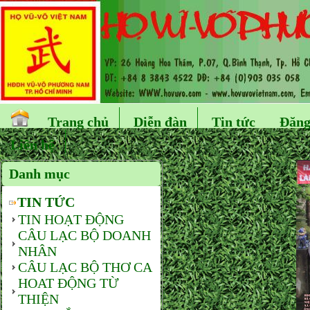
Trang chủ
Diễn đàn
Tin tức
Đăng
Liên hệ
Danh mục
TIN TỨC
TIN HOẠT ĐỘNG
CÂU LẠC BỘ DOANH
NHÂN
CÂU LẠC BỘ THƠ CA
HOAT ĐỘNG TỪ
THIỆN