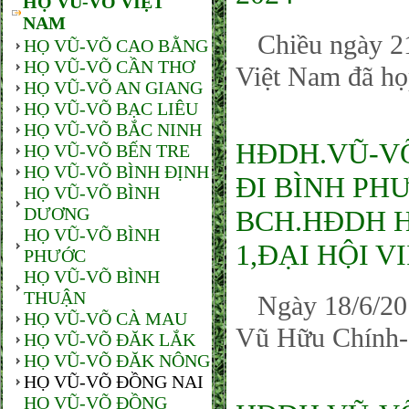
HỌ VŨ-VÕ VIỆT
NAM
Chiều ngày 21
HỌ VŨ-VÕ CAO BẰNG
HỌ VŨ-VÕ CẦN THƠ
Việt Nam đã họp
HỌ VŨ-VÕ AN GIANG
HỌ VŨ-VÕ BẠC LIÊU
HỌ VŨ-VÕ BẮC NINH
HĐDH.VŨ-VÕ
HỌ VŨ-VÕ BẾN TRE
HỌ VŨ-VÕ BÌNH ĐỊNH
ĐI BÌNH PH
HỌ VŨ-VÕ BÌNH
DƯƠNG
BCH.HĐDH 
HỌ VŨ-VÕ BÌNH
1,ĐẠI HỘI V
PHƯỚC
HỌ VŨ-VÕ BÌNH
THUẬN
Ngày 18/6/201
HỌ VŨ-VÕ CÀ MAU
Vũ Hữu Chính- 
HỌ VŨ-VÕ ĐĂK LẮK
HỌ VŨ-VÕ ĐĂK NÔNG
HỌ VŨ-VÕ ĐỒNG NAI
HỌ VŨ-VÕ ĐỒNG