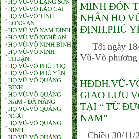
HỌ VŨ-VÕ LẠNG SƠN
MINH ĐÓN T
HỌ VŨ-VÕ LÀO CAI
NHÂN HỌ VŨ
HỌ VŨ-VÕ TỈNH
LONG AN
ĐỊNH,PHÚ 
HỌ VŨ-VÕ NAM ĐỊNH
HỌ VŨ-VÕ NGHỆ AN
HỌ VŨ-VÕ NINH BÌNH
Tối ngày 18/0
HỌ VŨ-VÕ NINH
Vũ-Võ phương N
THUẬN
HỌ VŨ-VÕ PHÚ THỌ
HỌ VŨ-VÕ PHÚ YÊN
HỌ VŨ-VÕ QUẢNG
HĐDH.VŨ-VO
BÌNH
GIAO LƯU VƠ
HỌ VŨ-VÕ QUẢNG
NAM - ĐÀ NẴNG
TẠI “ TỪ Đ
HỌ VŨ-VÕ QUẢNG
NGÃI
NAM”
HỌ VŨ-VÕ QUẢNG
NINH
Chiều 30/11/20
HỌ VŨ-VÕ QUẢNG