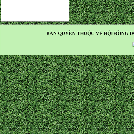
BẢN QUYỀN THUỘC VỀ HỘI ĐỒNG D