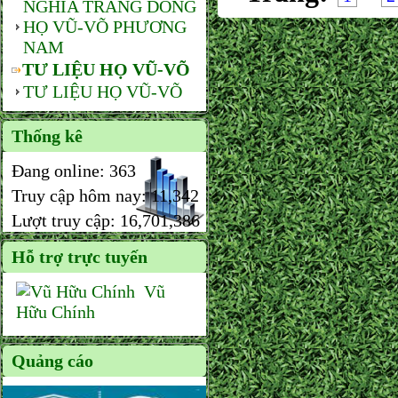
NGHĨA TRANG DÒNG
HỌ VŨ-VÕ PHƯƠNG
NAM
TƯ LIỆU HỌ VŨ-VÕ
TƯ LIỆU HỌ VŨ-VÕ
Thống kê
Đang online:
363
Truy cập hôm nay:
11,342
Lượt truy cập:
16,701,386
Hỗ trợ trực tuyến
Vũ
Hữu Chính
Quảng cáo