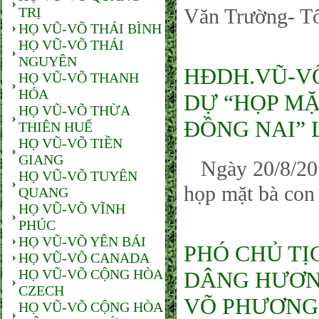
TRỊ
Văn Trường- Tổ
HỌ VŨ-VÕ THÁI BÌNH
HỌ VŨ-VÕ THÁI
NGUYÊN
HĐDH.VŨ-VÕ
HỌ VŨ-VÕ THANH
HÓA
DỰ “HỌP MẶ
HỌ VŨ-VÕ THỪA
ĐỒNG NAI” 
THIÊN HUẾ
HỌ VŨ-VÕ TIỀN
GIANG
Ngày 20/8/201
HỌ VŨ-VÕ TUYÊN
họp mặt bà con 
QUANG
HỌ VŨ-VÕ VĨNH
PHÚC
HỌ VŨ-VÕ YÊN BÁI
PHÓ CHỦ TỊ
HỌ VŨ-VÕ CANADA
HỌ VŨ-VÕ CỘNG HÒA
DÂNG HƯƠN
CZECH
VÕ PHƯƠNG
HỌ VŨ-VÕ CỘNG HÒA