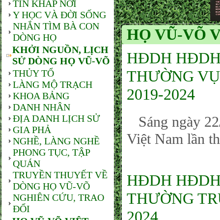
TIN KHẮP NƠI
Y HỌC VÀ ĐỜI SỐNG
NHẮN TÌM BÀ CON
HỌ VŨ-VÕ V
DÒNG HỌ
KHỞI NGUỒN, LỊCH
HĐDH HĐDH.
SỬ DÒNG HỌ VŨ-VÕ
THƯỜNG VỤ,
THỦY TỔ
LÀNG MỘ TRẠCH
2019-2024
KHOA BẢNG
DANH NHÂN
ĐỊA DANH LỊCH SỬ
Sáng ngày 22/
GIA PHẢ
Việt Nam lần th
NGHỀ, LÀNG NGHỀ
PHONG TỤC, TẬP
QUÁN
TRUYỀN THUYẾT VỀ
HĐDH HĐDH
DÒNG HỌ VŨ-VÕ
THƯỜNG TRỰ
NGHIÊN CỨU, TRAO
ĐỔI
2024