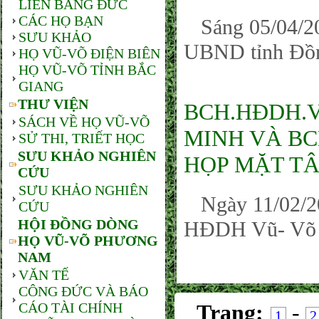
LIÊN BANG ĐỨC
CÁC HỌ BẠN
Sáng 05/04/20
SƯU KHẢO
UBND tỉnh Đồn
HỌ VŨ-VÕ ĐIỆN BIÊN
HỌ VŨ-VÕ TỈNH BẮC
GIANG
THƯ VIỆN
BCH.HĐDH.V
SÁCH VỀ HỌ VŨ-VÕ
MINH VÀ BC
SỬ THI, TRIẾT HỌC
SƯU KHẢO NGHIÊN
HỌP MẶT TÂ
CỨU
SƯU KHẢO NGHIÊN
Ngày 11/02/201
CỨU
HỘI ĐỒNG DÒNG
HĐDH Vũ- Võ 
HỌ VŨ-VÕ PHƯƠNG
NAM
VĂN TẾ
CÔNG ĐỨC VÀ BÁO
CÁO TÀI CHÍNH
Trang:
-
1
2