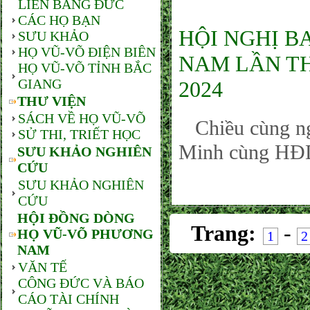
LIÊN BANG ĐỨC
CÁC HỌ BẠN
HỘI NGHỊ B
SƯU KHẢO
HỌ VŨ-VÕ ĐIỆN BIÊN
NAM LẦN THỨ
HỌ VŨ-VÕ TỈNH BẮC
GIANG
2024
THƯ VIỆN
SÁCH VỀ HỌ VŨ-VÕ
Chiều cùng n
SỬ THI, TRIẾT HỌC
Minh cùng HĐD
SƯU KHẢO NGHIÊN
CỨU
SƯU KHẢO NGHIÊN
CỨU
HỘI ĐỒNG DÒNG
Trang:
-
HỌ VŨ-VÕ PHƯƠNG
1
2
NAM
VĂN TẾ
CÔNG ĐỨC VÀ BÁO
CÁO TÀI CHÍNH