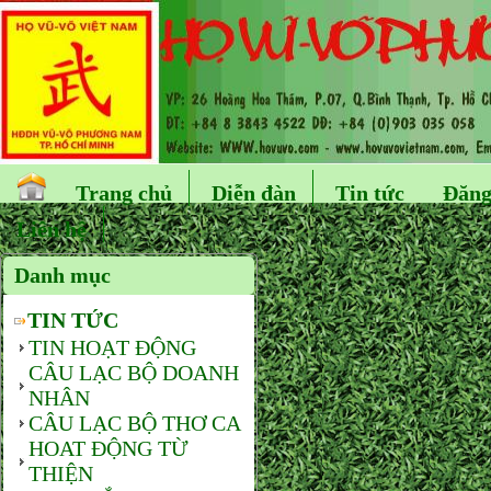
Trang chủ
Diễn đàn
Tin tức
Đăng
Liên hệ
Danh mục
TIN TỨC
TIN HOẠT ĐỘNG
CÂU LẠC BỘ DOANH
NHÂN
CÂU LẠC BỘ THƠ CA
HOAT ĐỘNG TỪ
THIỆN