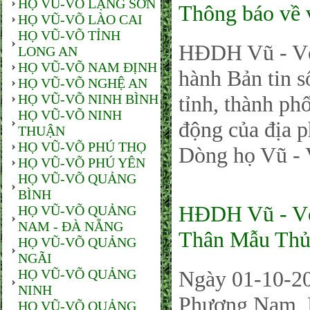
HỌ VŨ-VÕ LẠNG SƠN
Thông báo về v
HỌ VŨ-VÕ LÀO CAI
HỌ VŨ-VÕ TỈNH
HĐDH Vũ - Võ
LONG AN
HỌ VŨ-VÕ NAM ĐỊNH
hành Bản tin 
HỌ VŨ-VÕ NGHỆ AN
HỌ VŨ-VÕ NINH BÌNH
tỉnh, thành ph
HỌ VŨ-VÕ NINH
động của địa 
THUẬN
HỌ VŨ-VÕ PHÚ THỌ
Dòng họ Vũ -
HỌ VŨ-VÕ PHÚ YÊN
HỌ VŨ-VÕ QUẢNG
BÌNH
HĐDH Vũ - Võ
HỌ VŨ-VÕ QUẢNG
NAM - ĐÀ NẴNG
Thân Mẫu Thủy
HỌ VŨ-VÕ QUẢNG
NGÃI
HỌ VŨ-VÕ QUẢNG
Ngày 01-10-20
NINH
Phương Nam, 
HỌ VŨ-VÕ QUẢNG