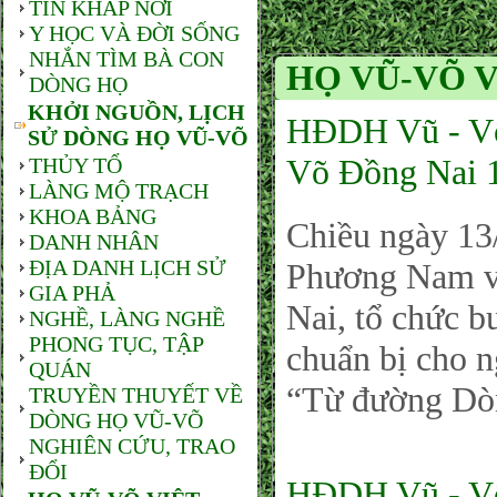
TIN KHẮP NƠI
Y HỌC VÀ ĐỜI SỐNG
NHẮN TÌM BÀ CON
HỌ VŨ-VÕ V
DÒNG HỌ
KHỞI NGUỒN, LỊCH
HĐDH Vũ - Võ
SỬ DÒNG HỌ VŨ-VÕ
Võ Đồng Nai 
THỦY TỔ
LÀNG MỘ TRẠCH
KHOA BẢNG
Chiều ngày 1
DANH NHÂN
ĐỊA DANH LỊCH SỬ
Phương Nam v
GIA PHẢ
Nai, tổ chức b
NGHỀ, LÀNG NGHỀ
PHONG TỤC, TẬP
chuẩn bị cho n
QUÁN
“Từ đường Dò
TRUYỀN THUYẾT VỀ
DÒNG HỌ VŨ-VÕ
NGHIÊN CỨU, TRAO
ĐỔI
HĐDH Vũ - Võ