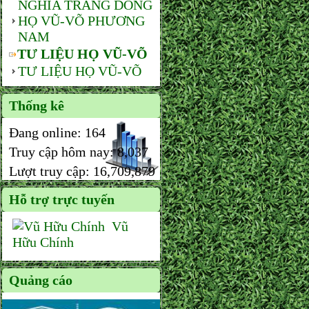
NGHĨA TRANG DÒNG
HỌ VŨ-VÕ PHƯƠNG
NAM
TƯ LIỆU HỌ VŨ-VÕ
TƯ LIỆU HỌ VŨ-VÕ
Thống kê
Đang online:
164
Truy cập hôm nay:
8,037
Lượt truy cập:
16,709,879
Hỗ trợ trực tuyến
Vũ
Hữu Chính
Quảng cáo