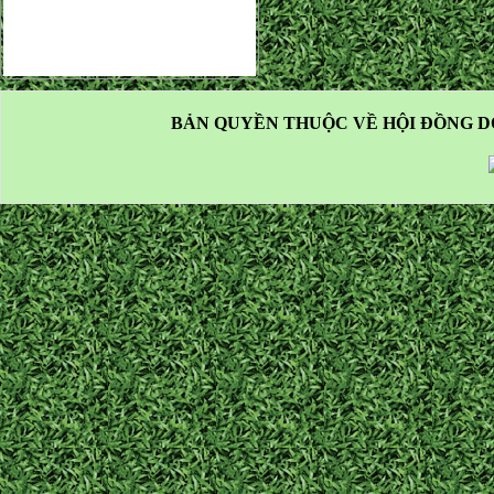
BẢN QUYỀN THUỘC VỀ HỘI ĐỒNG D