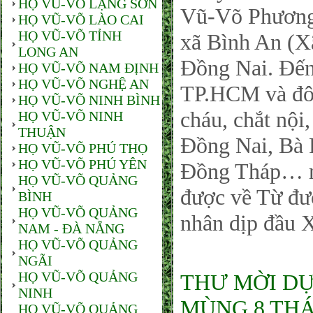
HỌ VŨ-VÕ LẠNG SƠN
Vũ-Võ Phương
HỌ VŨ-VÕ LÀO CAI
HỌ VŨ-VÕ TỈNH
xã Bình An (X
LONG AN
Đồng Nai. Đến
HỌ VŨ-VÕ NAM ĐỊNH
HỌ VŨ-VÕ NGHỆ AN
TP.HCM và đôn
HỌ VŨ-VÕ NINH BÌNH
cháu, chắt nội
HỌ VŨ-VÕ NINH
THUẬN
Đồng Nai, Bà 
HỌ VŨ-VÕ PHÚ THỌ
HỌ VŨ-VÕ PHÚ YÊN
Đồng Tháp… mọ
HỌ VŨ-VÕ QUẢNG
được về Từ đườ
BÌNH
HỌ VŨ-VÕ QUẢNG
nhân dịp đầu 
NAM - ĐÀ NẴNG
HỌ VŨ-VÕ QUẢNG
NGÃI
HỌ VŨ-VÕ QUẢNG
THƯ MỜI DỰ
NINH
MÙNG 8 THÁ
HỌ VŨ-VÕ QUẢNG