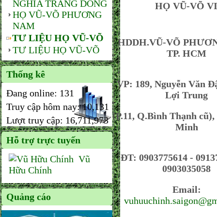
NGHĨA TRANG DÒNG
HỌ VŨ-VÕ VIỆ
HỌ VŨ-VÕ PHƯƠNG
NAM
TƯ LIỆU HỌ VŨ-VÕ
HDDH.VŨ-VÕ PHƯƠ
TƯ LIỆU HỌ VŨ-VÕ
TP. HCM
Thống kê
VP: 189, Nguyễn Văn Đâ
Đang online:
131
Lợi Trung
Truy cập hôm nay:
10,131
(P.11, Q.Bình Thạnh cũ)
Lượt truy cập:
16,711,973
Minh
Hỗ trợ trực tuyến
ĐT: 0903775614 - 0913
Vũ
0903035058
Hữu Chính
Email:
Quảng cáo
vuhuuchinh.saigon@gm