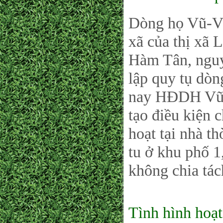
Dòng họ Vũ-V
xã của thị xã 
Hàm Tân, nguyê
lập quy tụ dòn
nay HĐDH Vũ-
tạo điều kiện 
hoạt tại nhà t
tu ở khu phố 1
không chia tác
Tình hình hoạ