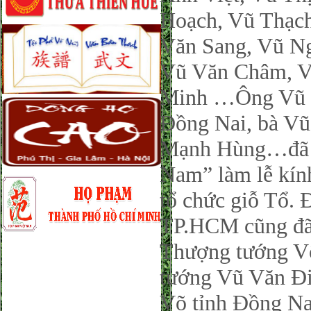
Hoạch, Vũ Thạch
Văn Sang, Vũ N
Vũ Văn Châm, V
Minh …Ông Vũ X
Đồng Nai, bà Vũ
Mạnh Hùng…đã 
Nam” làm lễ kín
tổ chức giỗ Tổ
TP.HCM cũng đã t
Thượng tướng V
tướng Vũ Văn 
Võ tỉnh Đồng Nai