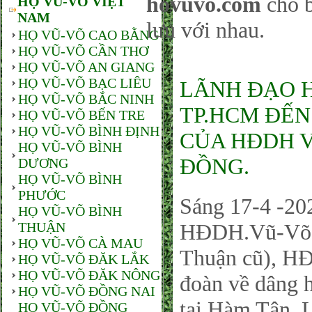
hovuvo.com
cho b
HỌ VŨ-VÕ VIỆT
NAM
lưu với nhau.
HỌ VŨ-VÕ CAO BẰNG
HỌ VŨ-VÕ CẦN THƠ
HỌ VŨ-VÕ AN GIANG
HỌ VŨ-VÕ BẠC LIÊU
LÃNH ĐẠO 
HỌ VŨ-VÕ BẮC NINH
TP.HCM ĐẾN
HỌ VŨ-VÕ BẾN TRE
HỌ VŨ-VÕ BÌNH ĐỊNH
CỦA HĐDH V
HỌ VŨ-VÕ BÌNH
ĐỒNG.
DƯƠNG
HỌ VŨ-VÕ BÌNH
PHƯỚC
Sáng 17-4 -202
HỌ VŨ-VÕ BÌNH
THUẬN
HĐDH.Vũ-Võ H
HỌ VŨ-VÕ CÀ MAU
Thuận cũ), 
HỌ VŨ-VÕ ĐĂK LẮK
HỌ VŨ-VÕ ĐĂK NÔNG
đoàn về dâng 
HỌ VŨ-VÕ ĐỒNG NAI
tại Hàm Tân, 
HỌ VŨ-VÕ ĐỒNG