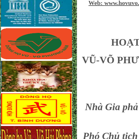
Web:
www.hovuvo
HOẠT ĐỘN
VŨ-VÕ PHƯ
Nhà Gia ph
Phó Chủ tịc