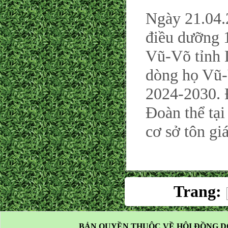
Ngày 21.04.
điều dưỡng 
Vũ-Võ tỉnh 
dòng họ Vũ-
2024-2030. 
Đoàn thể tại
cơ sở tôn gi
Trang:
BẢN QUYỀN THUỘC VỀ HỘI ĐỒNG D