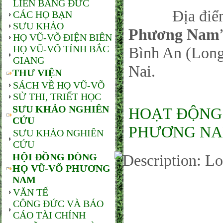
LIÊN BANG ĐỨC
Địa điểm:
CÁC HỌ BẠN
SƯU KHẢO
Phương Nam
HỌ VŨ-VÕ ĐIỆN BIÊN
HỌ VŨ-VÕ TỈNH BẮC
Bình An (Long
GIANG
Nai.
THƯ VIỆN
SÁCH VỀ HỌ VŨ-VÕ
SỬ THI, TRIẾT HỌC
SƯU KHẢO NGHIÊN
HOẠT ĐỘNG
CỨU
PHƯƠNG NAM
SƯU KHẢO NGHIÊN
CỨU
HỘI ĐỒNG DÒNG
HỌ VŨ-VÕ PHƯƠNG
NAM
VĂN TẾ
CÔNG ĐỨC VÀ BÁO
CÁO TÀI CHÍNH