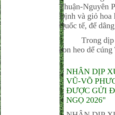
Thuận-Nguyên P
Định và giỏ hoa
Quốc tế, để dân
Trong dịp này
con heo dể cúng 
NHÂN DỊP X
VŨ-VÕ PHƯƠ
ĐƯỢC GỬI Đ
NGỌ 2026"
NHÂN DỊP X