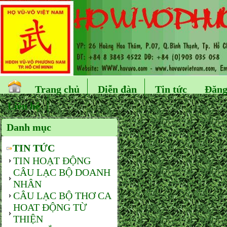
Trang chủ
Diễn đàn
Tin tức
Đăng
Liên hệ
Danh mục
TIN TỨC
TIN HOẠT ĐỘNG
CÂU LẠC BỘ DOANH
NHÂN
CÂU LẠC BỘ THƠ CA
HOAT ĐỘNG TỪ
THIỆN