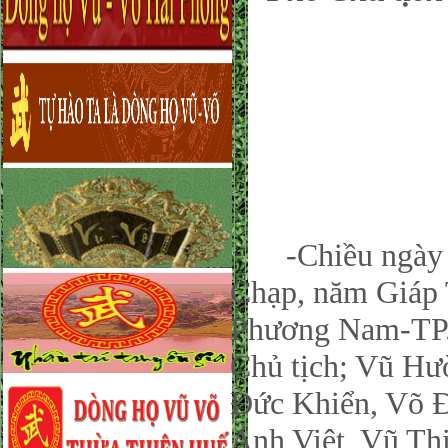
-Chiều ngày 0
Chạp, năm Giáp
Phương Nam-TP.
Chủ tịch; Vũ Hư
Đức Khiển, Võ 
Anh Việt, Vũ Th