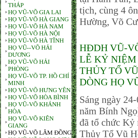
THÁP
tịch, cùng 4 
HỌ VŨ-VÕ GIA LAI
HỌ VŨ-VÕ HÀ GIANG
Hường, Võ Cư
HỌ VŨ-VÕ HÀ NAM
HỌ VŨ-VÕ HÀ NỘI
HỌ VŨ-VÕ HÀ TĨNH
HĐDH VŨ-V
HỌ VŨ--VÕ HẢI
DƯƠNG
LỄ KỶ NIỆM
HỌ VŨ-VÕ HẢI
THỦY TỔ VŨ 
PHÒNG
HỌ VŨ-VÕ TP. HỒ CHÍ
DÒNG HỌ V
MINH
HỌ VŨ-VÕ HƯNG YÊN
HỌ VŨ-VÕ HÒA BÌNH
Sáng ngày 24
HỌ VŨ-VÕ KHÁNH
năm Bính Ng
HÒA
HỌ VŨ-VÕ KIÊN
đã tổ chức Kỷ
GIANG
Thủy Tổ Vũ Hồ
HỌ VŨ-VÕ LÂM ĐỒNG