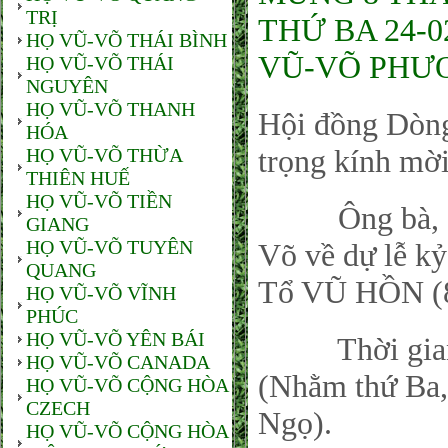
TRỊ
THỨ BA 24-
HỌ VŨ-VÕ THÁI BÌNH
VŨ-VÕ PHƯ
HỌ VŨ-VÕ THÁI
NGUYÊN
HỌ VŨ-VÕ THANH
Hội đồng Dòn
HÓA
trọng kính mời
HỌ VŨ-VÕ THỪA
THIÊN HUẾ
HỌ VŨ-VÕ TIỀN
Ông bà, con 
GIANG
HỌ VŨ-VÕ TUYÊN
Võ về dự lễ k
QUANG
Tổ VŨ HỒN (8
HỌ VŨ-VÕ VĨNH
PHÚC
HỌ VŨ-VÕ YÊN BÁI
Thời gian: V
HỌ VŨ-VÕ CANADA
(Nhằm thứ Ba
HỌ VŨ-VÕ CỘNG HÒA
CZECH
Ngọ).
HỌ VŨ-VÕ CỘNG HÒA