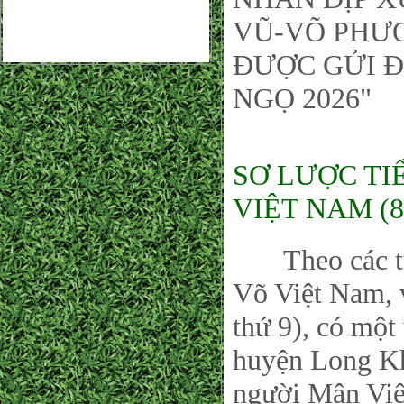
VŨ-VÕ PHƯƠ
ĐƯỢC GỬI Đ
NGỌ 2026"
SƠ LƯỢC TI
VIỆT NAM (8
Theo các tư l
Võ Việt Nam, 
thứ 9), có một
huyện Long Kh
người Mân Việ