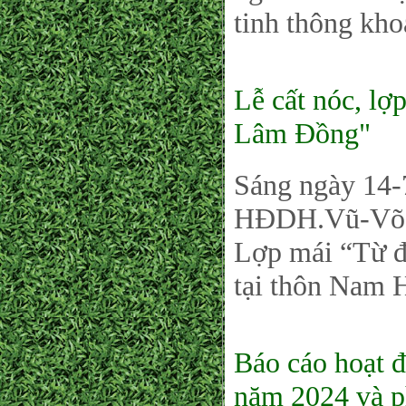
tinh thông kho
Lễ cất nóc, lợ
Lâm Đồng"
Sáng ngày 14-
HĐDH.Vũ-Võ t
Lợp mái “Từ 
tại thôn Nam 
Báo cáo hoạt
năm 2024 và 