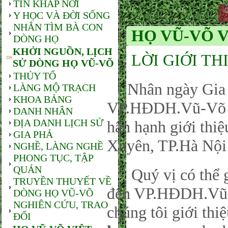
TIN KHẮP NƠI
Y HỌC VÀ ĐỜI SỐNG
NHẮN TÌM BÀ CON
HỌ VŨ-VÕ 
DÒNG HỌ
KHỞI NGUỒN, LỊCH
LỜI GIỚI TH
SỬ DÒNG HỌ VŨ-VÕ
THỦY TỔ
Nhân ngày Gia đ
LÀNG MỘ TRẠCH
KHOA BẢNG
VP.HĐDH.Vũ-Võ P
DANH NHÂN
ĐỊA DANH LỊCH SỬ
hân hạnh giới thi
GIA PHẢ
Xuyên, TP.Hà Nội
NGHỀ, LÀNG NGHỀ
PHONG TỤC, TẬP
QUÁN
Quý vị có thể gử
TRUYỀN THUYẾT VỀ
đến VP.HĐDH.Vũ-
DÒNG HỌ VŨ-VÕ
NGHIÊN CỨU, TRAO
chúng tôi giới thi
ĐỔI