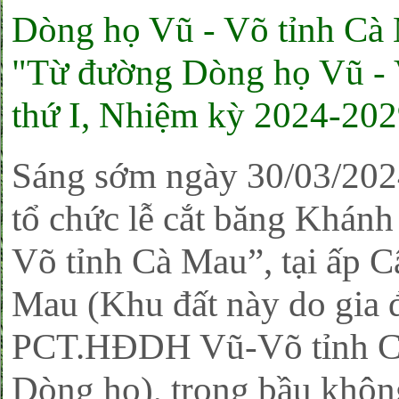
Dòng họ Vũ - Võ tỉnh Cà 
"Từ đường Dòng họ Vũ - 
thứ I, Nhiệm kỳ 2024-202
Sáng sớm ngày 30/03/20
tổ chức lễ cắt băng Khán
Võ tỉnh Cà Mau”, tại ấp 
Mau (Khu đất này do gia
PCT.HĐDH Vũ-Võ tỉnh Cà
Dòng họ), trong bầu không