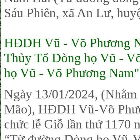
Sáu Phiên, xã An Lư, hu
HĐDH Vũ - Võ Phương N
Thủy Tổ Dòng họ Vũ - Võ
họ Vũ - Võ Phương Nam"
Ngày 13/01/2024, (Nhằm
Mão), HĐDH Vũ-Võ Phươn
chức lễ Giỗ lần thứ 1170 
“Từ đường Dòng họ Vũ-V