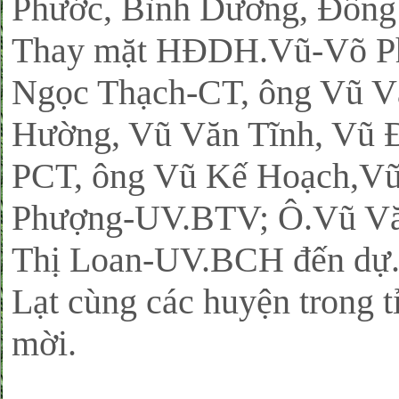
Phước, Bình Dương, Đồng 
Thay mặt HĐDH.Vũ-Võ 
Ngọc Thạch-CT, ông Vũ V
Hường, Vũ Văn Tĩnh, Vũ
PCT, ông Vũ Kế Hoạch,Vũ
Phượng-UV.BTV; Ô.Vũ Vă
Thị Loan-UV.BCH đến dự.
Lạt cùng các huyện trong 
mời.