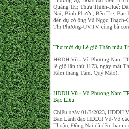
Thường vụ; Đoàn đại biểu HĐDH 
Quảng Trị; Thừa Thiên-Huế; D
Nai; Bình Phước; Bến Tre, 
đến dự có ông Vũ Ngọc Thạch-
Thị Phượng-UV.TV, cùng bà con đ
Thư mời dự Lễ giỗ Thân mẫu T
HĐDH Vũ - Võ Phương Nam TP.HC
lễ giỗ lần thứ 1173, ngày mất 
Rằm tháng Tám, Quý Mão).
HĐDH Vũ - Võ Phương Nam TPHC
Bạc Liêu
Chiều ngày 01/3/2023, HĐDH 
Ban Lãnh đạo HĐDH Vũ-Võ các 
Thuận, Đồng Nai đã đến tham q