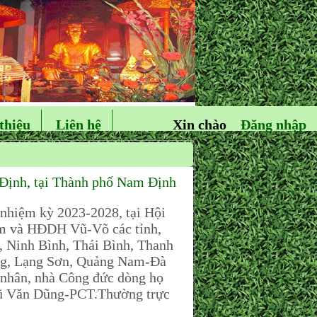
thiệu
Liên hệ
Xin chào
Đăng nhập
ịnh, tại Thành phố Nam Định
 nhiệm kỳ 2023-2028, tại Hội
m và HĐDH Vũ-Võ các tỉnh,
, Ninh Bình, Thái Bình, Thanh
ng, Lạng Sơn, Quảng Nam-Đà
nhân, nhà Công đức dòng họ
ũ Văn Dũng-PCT.Thường trực