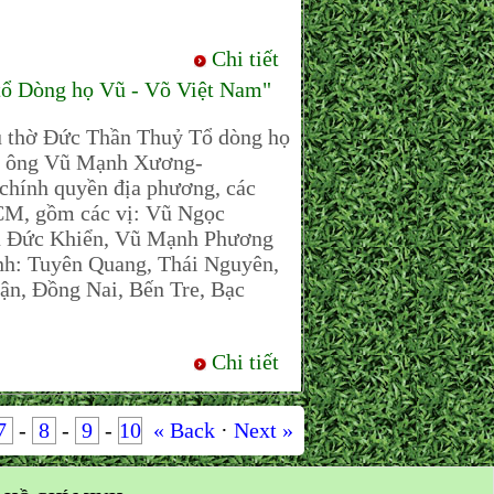
Chi tiết
tổ Dòng họ Vũ - Võ Việt Nam"
ủ thờ Đức Thần Thuỷ Tổ dòng họ
nh ông Vũ Mạnh Xương-
chính quyền địa phương, các
M, gồm các vị: Vũ Ngọc
ũ Đức Khiển, Vũ Mạnh Phương
h: Tuyên Quang, Thái Nguyên,
n, Đồng Nai, Bến Tre, Bạc
Chi tiết
7
-
8
-
9
-
10
« Back
·
Next »