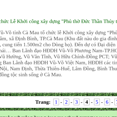
hức Lễ Khởi công xây dựng "Phủ thờ Đức Thần Thủy 
-Võ tỉnh Cà Mau tổ chức lễ Khởi công xây dựng “Ph
râm, xã Định Bình, TP.Cà Mau (Khu đất nàu do gia đì
ung tiến 1.500m2 cho Dòng họ). Đến dự có Đại diện 
 Thái… Ban Lãnh đạo HĐDH Vũ-Võ Phương Nam-TP.HC
 Vũ Hường, Vũ Văn Tĩnh, Vũ Hữu Chính-Đồng PCT; V
 Ban Lãnh đạo HĐDH Vũ-Võ Việt Nam, HĐDH các tin
 Nội, Nam Định, Thừa Thiên-Huế, Lâm Đồng, Bình Thuậ
đồng tộc sinh sống ở Cà Mau.
Trang:
1
-
2
-
3
-
4
-
5
-
6
-