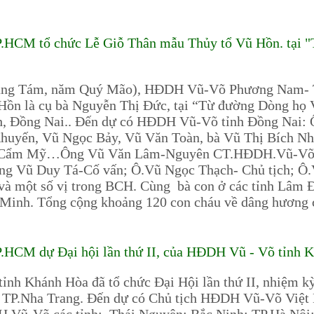
CM tổ chức Lễ Giỗ Thân mẫu Thủy tổ Vũ Hồn. tại "
ng Tám, năm Quý Mão), HĐDH Vũ-Võ Phương Nam- TP
Hồn là cụ bà Nguyễn Thị Đức, tại “Từ đường Dòng họ
Đồng Nai.. Đến dự có HĐDH Vũ-Võ tỉnh Đồng Nai: Ô.
uyến, Vũ Ngọc Bảy, Vũ Văn Toàn, bà Vũ Thị Bích N
n Cẩm Mỹ…Ông Vũ Văn Lâm-Nguyên CT.HĐDH.Vũ-Vo
 Vũ Duy Tá-Cố vấn; Ô.Vũ Ngọc Thạch- Chủ tịch; Ô
̀ một số vị trong BCH. Cùng bà con ở các tỉnh Lâm 
 Minh. Tổng cộng khoảng 120 con cháu về dâng hương 
M dự Đại hội lần thứ II, của HĐDH Vũ - Võ tỉnh Kh
 Khánh Hòa đã tổ chức Đại Hội lần thứ II, nhiệm k
 TP.Nha Trang. Đến dự có Chủ tịch HĐDH Vũ-Võ Việt Nam