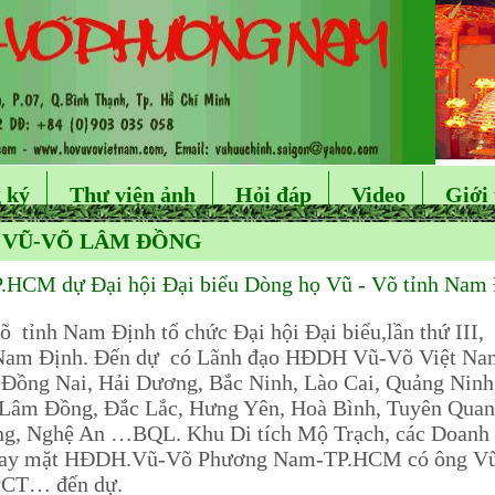
 ký
Thư viện ảnh
Hỏi đáp
Video
Giới 
Ọ VŨ-VÕ LÂM ĐỒNG
CM dự Đại hội Đại biểu Dòng họ Vũ - Võ tỉnh Nam Đ
nh Nam Định tổ chức Đại hội Đại biểu,lần thứ III,
Nam Định. Đến dự có Lãnh đạo HĐDH Vũ-Võ Việt Na
, Đồng Nai, Hải Dương, Bắc Ninh, Lào Cai, Quảng Ninh
 Lâm Đồng, Đắc Lắc, Hưng Yên, Hoà Bình, Tuyên Qua
ng, Nghệ An …BQL. Khu Di tích Mộ Trạch, các Doanh 
hay mặt HĐDH.Vũ-Võ Phương Nam-TP.HCM có ông V
CT… đến dự.