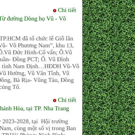
Chi tiết
Từ đường Dòng họ Vũ - Võ
.HCM đã tổ chức lễ Giỗ lần
 Vũ- Võ Phương Nam”, khu 13,
Vũ Đức Hinh-Cố vấn; Ô.Vũ
huần- Đồng PCT; Ô. Vũ Đình
̃ tỉnh Nam Định…HĐDH Vũ-Võ
.Vũ Hường, Vũ Văn Tĩnh, Vũ
Đồng, Bà Rịa- Vũng Tàu, Đồng
cúng Tổ.
Chi tiết
ánh Hòa, tại TP. Nha Trang
ỳ 2023-2028, tại Hội trường
, cùng một số vị trong Ban