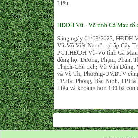
Liêu.
HĐDH Vũ - Võ tỉnh Cà Mau tổ c
Sáng ngày 01/03/2023, HĐDH.Vũ
Vũ-Võ Việt Nam”, tại ấp Cây T
PCT.HĐDH Vũ-Võ tỉnh Cà Mau, c
dòng họ: Dương, Phạm, Phan,
Thạch-Chủ tịch; Vũ Văn Dũng,
và Võ Thị Phượng-UV.BTV cùng
TP.Hải Phòng, Bắc Ninh, TP.Hà
Liêu và khoảng hơn 100 bà con 