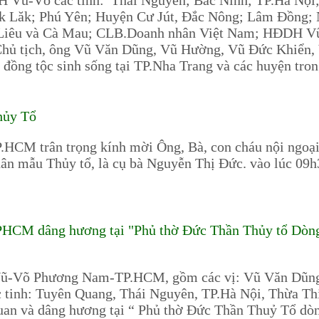
Vũ-Võ các tỉnh: Thái Nguyên; Bắc Ninh; TP.Hà Nội; 
ăk Lăk; Phú Yên; Huyện Cư Jút, Đắc Nông; Lâm Đồng; 
Bạc Liêu và Cà Mau; CLB.Doanh nhân Việt Nam; HĐ
Chủ tịch, ông Vũ Văn Dũng, Vũ Hường, Vũ Đức Khiển
ồng tộc sinh sống tại TP.Nha Trang và các huyện trong 
hủy Tổ
M trân trọng kính mời Ông, Bà, con cháu nội ngoại,
Thân mẫu Thủy tổ, là cụ bà Nguyễn Thị Đức. vào lúc 09
M dâng hương tại "Phủ thờ Đức Thần Thủy tổ Dòng 
Vũ-Võ Phương Nam-TP.HCM, gồm các vị: Vũ Văn Dũn
tinh: Tuyên Quang, Thái Nguyên, TP.Hà Nội, Thừa Th
uan và dâng hương tại “ Phủ thờ Đức Thần Thuỷ Tổ dò