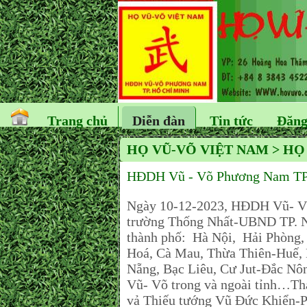
Trang chủ
Diễn đàn
Tin tức
Đăng
HỌ VŨ-VÕ VIỆT NAM > H
HĐDH Vũ - Võ Phương Nam TP.H
Ngày 10-12-2023, HĐDH Vũ- Võ tỉ
trường Thống Nhất-UBND TP. 
thành phố: Hà Nội, Hải Phòng
Hoá, Cà Mau, Thừa Thiên-Huế,
Nẵng, Bạc Liêu, Cư Jut-Đắc Nô
Vũ- Võ trong và ngoài tỉnh…T
vả Thiếu tướng Vũ Đức Khiển-P