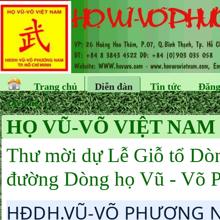
Trang chủ
Diễn đàn
Tin tức
Đăng
Liên hệ
HỌ VŨ-VÕ VIỆT NAM
Thư mời dự Lễ Giỗ tổ Dòn
đường Dòng họ Vũ - Võ
HĐDH.VŨ-VÕ PHƯƠNG NA