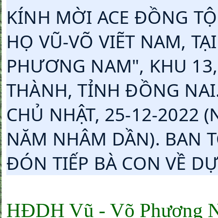
KÍNH MỜI ACE ĐỒNG TỘC
HỌ VŨ-VÕ VIẼT NAM, TẠ
PHƯƠNG NAM", KHU 13,
THÀNH, TỈNH ĐỒNG NAI. 
CHỦ NHẬT, 25-12-2022 
NĂM NHÂM DẦN). BAN 
ĐÓN TIẾP BÀ CON VỀ DỰ
HĐDH Vũ - Võ Phương Na