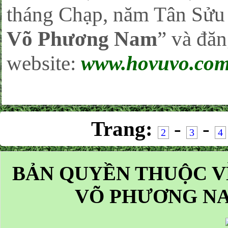
tháng Chạp, năm Tân Sửu )
Võ Phương Nam
” và đăn
website:
www.hovuvo.co
Trang:
-
-
2
3
4
BẢN QUYỀN THUỘC V
VÕ PHƯƠNG NA